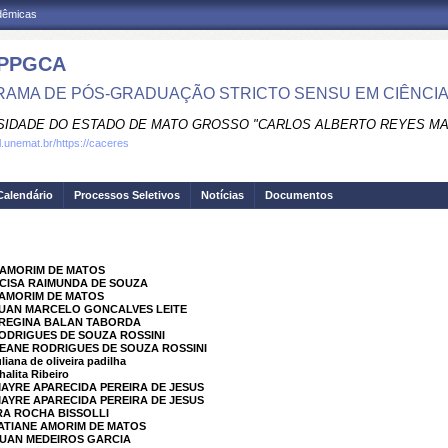
adêmicas
PPGCA
AMA DE PÓS-GRADUAÇÃO STRICTO SENSU EM CIÊNCIAS
SIDADE DO ESTADO DE MATO GROSSO "CARLOS ALBERTO REYES M
al.unemat.br/https://caceres
Calendário
Processos Seletivos
Notícias
Documentos
E AMORIM DE MATOS
ACISA RAIMUNDA DE SOUZA
E AMORIM DE MATOS
LUAN MARCELO GONCALVES LEITE
A REGINA BALAN TABORDA
RODRIGUES DE SOUZA ROSSINI
LEANE RODRIGUES DE SOUZA ROSSINI
ana de oliveira padilha
lita Ribeiro
MAYRE APARECIDA PEREIRA DE JESUS
MAYRE APARECIDA PEREIRA DE JESUS
RA ROCHA BISSOLLI
TATIANE AMORIM DE MATOS
LUAN MEDEIROS GARCIA