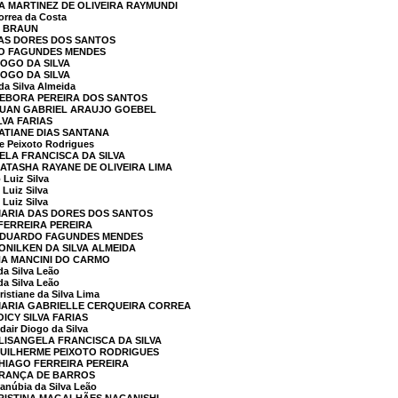
A MARTINEZ DE OLIVEIRA RAYMUNDI
rrea da Costa
O BRAUN
DAS DORES DOS SANTOS
DO FAGUNDES MENDES
IOGO DA SILVA
IOGO DA SILVA
a Silva Almeida
DEBORA PEREIRA DOS SANTOS
 LUAN GABRIEL ARAUJO GOEBEL
LVA FARIAS
TATIANE DIAS SANTANA
e Peixoto Rodrigues
GELA FRANCISCA DA SILVA
NATASHA RAYANE DE OLIVEIRA LIMA
Luiz Silva
Luiz Silva
Luiz Silva
MARIA DAS DORES DOS SANTOS
 FERREIRA PEREIRA
 EDUARDO FAGUNDES MENDES
ONILKEN DA SILVA ALMEIDA
NA MANCINI DO CARMO
a Silva Leão
a Silva Leão
stiane da Silva Lima
 MARIA GABRIELLE CERQUEIRA CORREA
ICY SILVA FARIAS
ir Diogo da Silva
ELISANGELA FRANCISCA DA SILVA
GUILHERME PEIXOTO RODRIGUES
THIAGO FERREIRA PEREIRA
 FRANÇA DE BARROS
núbia da Silva Leão