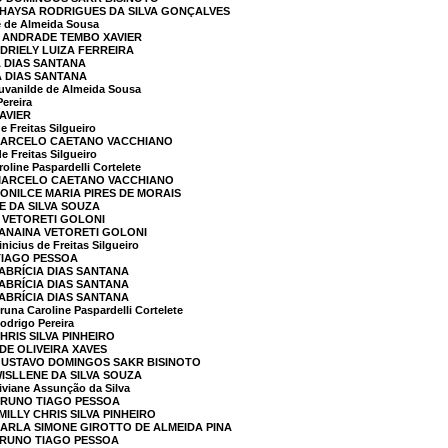
THAYSA RODRIGUES DA SILVA GONÇALVES
 de Almeida Sousa
O ANDRADE TEMBO XAVIER
ADRIELY LUIZA FERREIRA
A DIAS SANTANA
A DIAS SANTANA
vanilde de Almeida Sousa
ereira
AVIER
 Freitas Silgueiro
 MARCELO CAETANO VACCHIANO
 Freitas Silgueiro
line Paspardelli Cortelete
 MARCELO CAETANO VACCHIANO
RONILCE MARIA PIRES DE MORAIS
E DA SILVA SOUZA
A VETORETI GOLONI
JANAINA VETORETI GOLONI
cius de Freitas Silgueiro
TIAGO PESSOA
FABRÍCIA DIAS SANTANA
FABRÍCIA DIAS SANTANA
FABRÍCIA DIAS SANTANA
na Caroline Paspardelli Cortelete
drigo Pereira
HRIS SILVA PINHEIRO
DE OLIVEIRA XAVES
 GUSTAVO DOMINGOS SAKR BISINOTO
WISLLENE DA SILVA SOUZA
viane Assunção da Silva
 BRUNO TIAGO PESSOA
MILLY CHRIS SILVA PINHEIRO
CARLA SIMONE GIROTTO DE ALMEIDA PINA
BRUNO TIAGO PESSOA