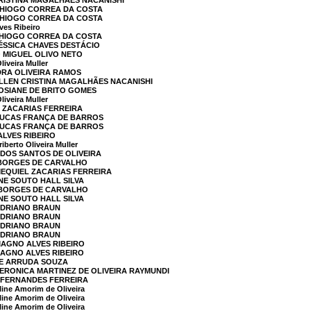
CRISTINA MAGALHÃES NACANISHI
 DHIOGO CORREA DA COSTA
 DHIOGO CORREA DA COSTA
es Ribeiro
DHIOGO CORREA DA COSTA
JÉSSICA CHAVES DESTÁCIO
O MIGUEL OLIVO NETO
iveira Muller
DRA OLIVEIRA RAMOS
ELLEN CRISTINA MAGALHÃES NACANISHI
JOSIANE DE BRITO GOMES
iveira Muller
L ZACARIAS FERREIRA
 LUCAS FRANÇA DE BARROS
 LUCAS FRANÇA DE BARROS
ALVES RIBEIRO
erto Oliveira Muller
 DOS SANTOS DE OLIVEIRA
 BORGES DE CARVALHO
MEQUIEL ZACARIAS FERREIRA
NE SOUTO HALL SILVA
O BORGES DE CARVALHO
NE SOUTO HALL SILVA
 ADRIANO BRAUN
 ADRIANO BRAUN
 ADRIANO BRAUN
 ADRIANO BRAUN
MAGNO ALVES RIBEIRO
MAGNO ALVES RIBEIRO
DE ARRUDA SOUZA
VERONICA MARTINEZ DE OLIVEIRA RAYMUNDI
A FERNANDES FERREIRA
ine Amorim de Oliveira
ine Amorim de Oliveira
ine Amorim de Oliveira