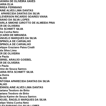
MAYARA DE OLIVEIRA XAVES
ARIA ELIA
ORREA FERMIANO
AINE ALVES LIMA DANTAS
A APARECIDA DANTAS DA SILVA
 CLEVERSON RICARDO SOARES VIANA
BIANO DA SILVA LOPES
CARLA SIMONE GIROTTO DE ALMEIDA PINA
ER DE OLIVEIRA
TA SCHMITT SILVA
ira Cunha Neto
BOCARDI DE MIRANDA
 ÂNGELO MARQUES DA SILVA
I SPINOLA DE CARVALHO
I SPINOLA DE CARVALHO
ppe Graziano Paiva Ciralli
da Silva Lima
ER DE OLIVEIRA
e Paula
GABRIEL ARAUJO GOEBEL
R DE OLIVEIRA
e Paula
rine de Souza Santos
ARIA RITA SCHMITT SILVA
a Dutra
VALHO
ANTONIA APARECIDA DANTAS DA SILVA
VALHO
DENNISLAINE ALVES LIMA DANTAS
riana Teodoro de Brito
iana Teodoro de Brito
cia Karine de Souza Santos
MIGUEL ÂNGELO MARQUES DA SILVA
ipe Vieira Cunha Neto
ALEX FABIANO DA SILVA LOPES