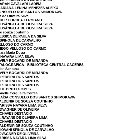
SARAH CAVALARI LADEIA
MARIANA LENINA MENEZES ALEIXO
 CONSUELO DOS SANTOS SHIMOKAWA
de Oliveira Silva
 EDER CORREA FERMIANO
LISÂNGELA DE OLIVEIRA SILVA
LISÂNGELA DE OLIVEIRA SILVA
de souza coutinho
ESSICA DE PAULA DA SILVA
I SPINOLA DE CARVALHO
 VELLOSO DO CARMO
 DIEGO VELLOSO DO CARMO
ra Maria Dutra
 NAYARA LIMA SILVA
EVELY BOCARDI DE MIRANDA
TALOGRÁFICA - BIBLIOTECA CENTRAL CÁCERES
ias Santana
EVELY BOCARDI DE MIRANDA
 PEREIRA DOS SANTOS
 PEREIRA DOS SANTOS
 PEREIRA DOS SANTOS
E DE BRITO GOMES
ielle Cerqueira Correa
 MAÍSA CONSUELO DOS SANTOS SHIMOKAWA
VALDENIR DE SOUZA COUTINHO
ARISSA NAYARA LIMA SILVA
EDVAGNER DE OLIVEIRA
A CHAVES DESTÁCIO
 RAYANE DE OLIVEIRA LIMA
A CHAVES DESTÁCIO
VALDENIR DE SOUZA COUTINHO
GIOVANI SPINOLA DE CARVALHO
EDVAGNER DE OLIVEIRA
ARISSA NAYARA LIMA SILVA