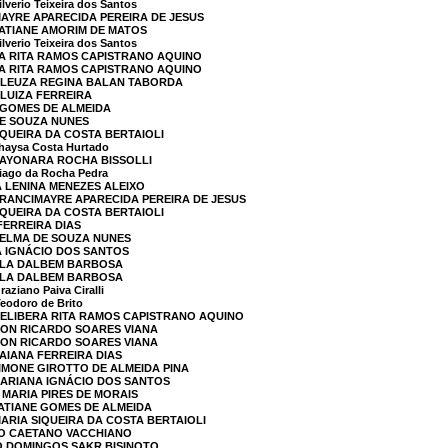
verio Teixeira dos Santos
MAYRE APARECIDA PEREIRA DE JESUS
TATIANE AMORIM DE MATOS
verio Teixeira dos Santos
RA RITA RAMOS CAPISTRANO AQUINO
RA RITA RAMOS CAPISTRANO AQUINO
 CLEUZA REGINA BALAN TABORDA
 LUIZA FERREIRA
E GOMES DE ALMEIDA
DE SOUZA NUNES
IQUEIRA DA COSTA BERTAIOLI
aysa Costa Hurtado
SAYONARA ROCHA BISSOLLI
ago da Rocha Pedra
A LENINA MENEZES ALEIXO
FRANCIMAYRE APARECIDA PEREIRA DE JESUS
IQUEIRA DA COSTA BERTAIOLI
FERREIRA DIAS
SELMA DE SOUZA NUNES
A IGNÁCIO DOS SANTOS
AULA DALBEM BARBOSA
AULA DALBEM BARBOSA
aziano Paiva Ciralli
eodoro de Brito
HELIBERA RITA RAMOS CAPISTRANO AQUINO
SON RICARDO SOARES VIANA
SON RICARDO SOARES VIANA
DAIANA FERREIRA DIAS
SIMONE GIROTTO DE ALMEIDA PINA
MARIANA IGNÁCIO DOS SANTOS
 MARIA PIRES DE MORAIS
TATIANE GOMES DE ALMEIDA
MARIA SIQUEIRA DA COSTA BERTAIOLI
LO CAETANO VACCHIANO
O DOMINGOS SAKR BISINOTO