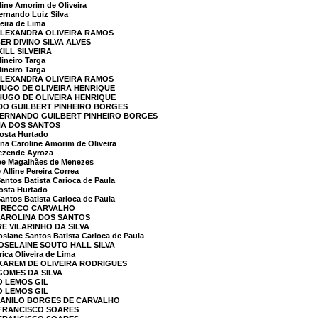
ine Amorim de Oliveira
rnando Luiz Silva
eira de Lima
 ALEXANDRA OLIVEIRA RAMOS
ER DIVINO SILVA ALVES
ILL SILVEIRA
neiro Targa
neiro Targa
 ALEXANDRA OLIVEIRA RAMOS
 HUGO DE OLIVEIRA HENRIQUE
 HUGO DE OLIVEIRA HENRIQUE
NDO GUILBERT PINHEIRO BORGES
 FERNANDO GUILBERT PINHEIRO BORGES
NA DOS SANTOS
osta Hurtado
 Caroline Amorim de Oliveira
ezende Ayroza
pe Magalhães de Menezes
Alline Pereira Correa
ntos Batista Carioca de Paula
osta Hurtado
ntos Batista Carioca de Paula
 GRECCO CARVALHO
 CAROLINA DOS SANTOS
RE VILARINHO DA SILVA
iane Santos Batista Carioca de Paula
JOSELAINE SOUTO HALL SILVA
ca Oliveira de Lima
 KAREM DE OLIVEIRA RODRIGUES
GOMES DA SILVA
O LEMOS GIL
O LEMOS GIL
 DANILO BORGES DE CARVALHO
 FRANCISCO SOARES