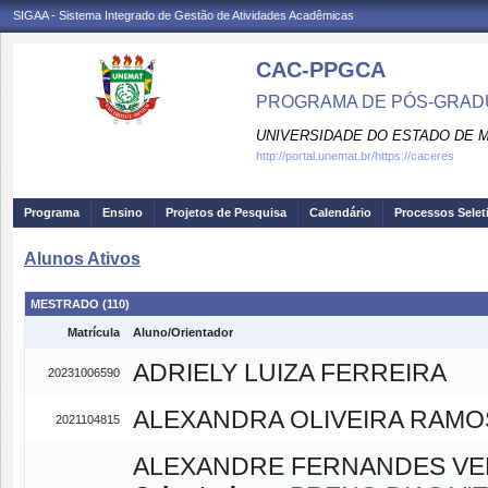
SIGAA - Sistema Integrado de Gestão de Atividades Acadêmicas
CAC-PPGCA
PROGRAMA DE PÓS-GRADU
UNIVERSIDADE DO ESTADO DE 
http://portal.unemat.br/https://caceres
Programa
Ensino
Projetos de Pesquisa
Calendário
Processos Selet
Alunos Ativos
MESTRADO (110)
Matrícula
Aluno/Orientador
ADRIELY LUIZA FERREIRA
20231006590
ALEXANDRA OLIVEIRA RAMO
2021104815
ALEXANDRE FERNANDES V