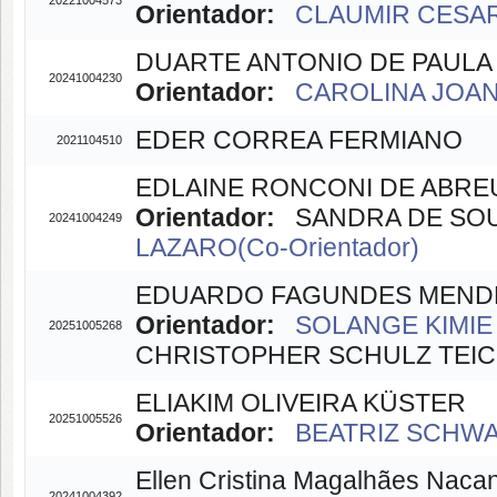
20221004573
Orientador:
CLAUMIR CESAR 
DUARTE ANTONIO DE PAULA
20241004230
Orientador:
CAROLINA JOANA
EDER CORREA FERMIANO
2021104510
EDLAINE RONCONI DE ABRE
Orientador:
SANDRA DE SOUZ
20241004249
LAZARO(Co-Orientador)
EDUARDO FAGUNDES MEND
Orientador:
SOLANGE KIMIE 
20251005268
CHRISTOPHER SCHULZ TEICHE
ELIAKIM OLIVEIRA KÜSTER
20251005526
Orientador:
BEATRIZ SCHWA
Ellen Cristina Magalhães Nacan
20241004392