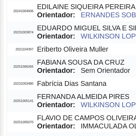
EDILAINE SIQUEIRA PEREIR
20241004006
Orientador:
ERNANDES SOBRE
EDUARDO MIGUEL SILVA E SI
20231003874
Orientador:
WILKINSON LOPE
Eriberto Oliveira Muller
2021104397
FABIANA SOUSA DA CRUZ
20251006265
Orientador:
Sem Orientador
Fabrícia Dias Santana
20231003480
FERNANDA ALMEIDA PIRES
20251005141
Orientador:
WILKINSON LOPE
FLAVIO DE CAMPOS OLIVEIR
20251005070
Orientador:
IMMACULADA OLI