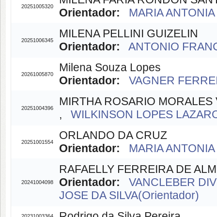
20251005320
Orientador:
MARIA ANTONIA 
MILENA PELLINI GUIZELIN
20251006345
Orientador:
ANTONIO FRANC
Milena Souza Lopes
20261005870
Orientador:
VAGNER FERREI
MIRTHA ROSARIO MORALES
20251004396
,
WILKINSON LOPES LAZARO(
ORLANDO DA CRUZ
20251001554
Orientador:
MARIA ANTONIA 
RAFAELLY FERREIRA DE ALM
Orientador:
VANCLEBER DIVI
20241004098
JOSE DA SILVA(Orientador)
Rodrigo da Silva Pereira
20231003364