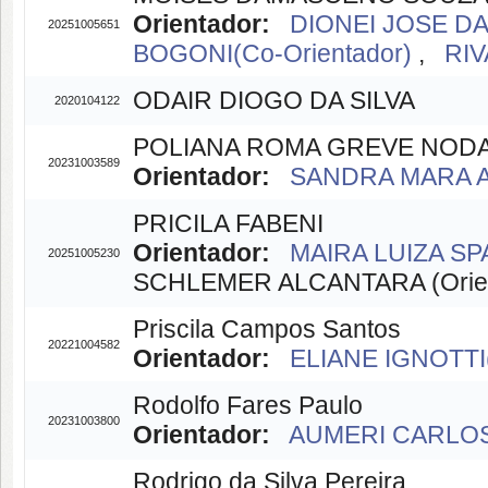
Orientador:
DIONEI JOSE DA 
20251005651
BOGONI(Co-Orientador)
,
RIV
ODAIR DIOGO DA SILVA
2020104122
POLIANA ROMA GREVE NODA
20231003589
Orientador:
SANDRA MARA AL
PRICILA FABENI
Orientador:
MAIRA LUIZA SP
20251005230
SCHLEMER ALCANTARA (Orien
Priscila Campos Santos
20221004582
Orientador:
ELIANE IGNOTTI(
Rodolfo Fares Paulo
20231003800
Orientador:
AUMERI CARLOS 
Rodrigo da Silva Pereira