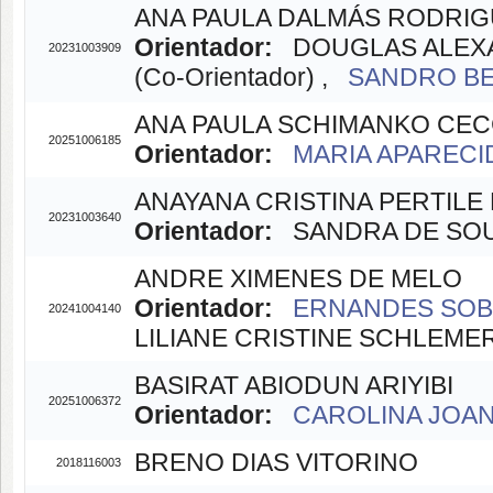
ANA PAULA DALMÁS RODRI
Orientador:
DOUGLAS ALEXA
20231003909
(Co-Orientador) ,
SANDRO BEN
ANA PAULA SCHIMANKO CE
20251006185
Orientador:
MARIA APARECID
ANAYANA CRISTINA PERTILE 
20231003640
Orientador:
SANDRA DE SOUZ
ANDRE XIMENES DE MELO
Orientador:
ERNANDES SOBRE
20241004140
LILIANE CRISTINE SCHLEMER
BASIRAT ABIODUN ARIYIBI
20251006372
Orientador:
CAROLINA JOANA
BRENO DIAS VITORINO
2018116003