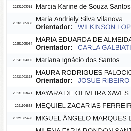
Márcia Karine de Souza Santos
20231003391
Maria Andriely Silva Vilanova
20261005860
Orientador:
WILKINSON LOPE
MARIA EDUARDA DE ALMEID
20251005034
Orientador:
CARLA GALBIATI(
Mariana Ignácio dos Santos
20241004060
MAURA RODRIGUES PALOCI
20231003373
Orientador:
JOSUE RIBEIRO 
MAYARA DE OLIVEIRA XAVES
20231003471
MEQUIEL ZACARIAS FERREI
2021104833
MIGUEL ÂNGELO MARQUES D
20221005490
MILENA FARIA RONDON SAN