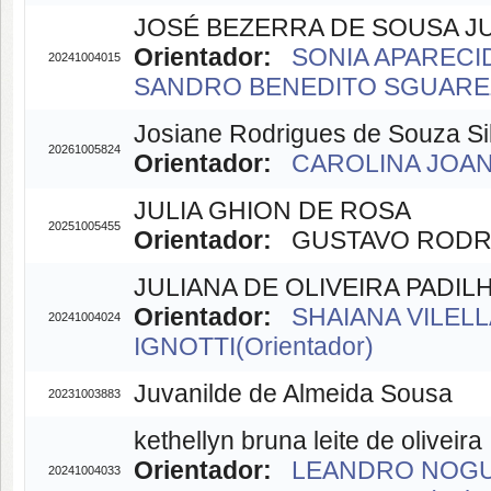
JOSÉ BEZERRA DE SOUSA J
Orientador:
SONIA APARECID
20241004015
SANDRO BENEDITO SGUAREZI
Josiane Rodrigues de Souza Si
20261005824
Orientador:
CAROLINA JOANA
JULIA GHION DE ROSA
20251005455
Orientador:
GUSTAVO RODRIG
JULIANA DE OLIVEIRA PADIL
Orientador:
SHAIANA VILELL
20241004024
IGNOTTI(Orientador)
Juvanilde de Almeida Sousa
20231003883
kethellyn bruna leite de oliveira
Orientador:
LEANDRO NOGUE
20241004033