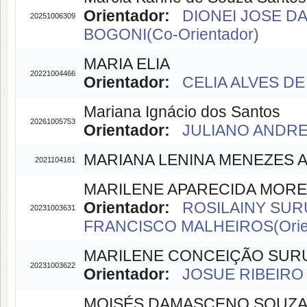
Orientador:
DIONEI JOSE DA 
20251006309
BOGONI(Co-Orientador)
MARIA ELIA
20221004466
Orientador:
CELIA ALVES DE
Mariana Ignácio dos Santos
20261005753
Orientador:
JULIANO ANDRE 
MARIANA LENINA MENEZES 
2021104181
MARILENE APARECIDA MORE
Orientador:
ROSILAINY SURU
20231003631
FRANCISCO MALHEIROS(Orien
MARILENE CONCEIÇÃO SURU
20231003622
Orientador:
JOSUE RIBEIRO 
MOISÉS DAMASCENO SOUZ