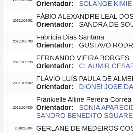
Orientador:
SOLANGE KIMIE 
FÁBIO ALEXANDRE LEAL DO
20251005491
Orientador:
SANDRA DE SOUZ
Fabrícia Dias Santana
20261005708
Orientador:
GUSTAVO RODRIG
FERNANDO VIEIRA BORGES
20231003598
Orientador:
CLAUMIR CESAR 
FLÁVIO LUÍS PAULA DE ALME
20231003669
Orientador:
DIONEI JOSE DA 
Frankielle Alline Pereira Correa
Orientador:
SONIA APARECID
20231004530
SANDRO BENEDITO SGUAREZI
GERLANE DE MEDEIROS CO
2016216004