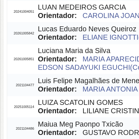
LUAN MEDEIROS GARCIA
20241004051
Orientador:
CAROLINA JOANA
Lucas Eduardo Neves Queiroz
20261005842
Orientador:
ELIANE IGNOTTI(
Luciana Maria da Silva
Orientador:
MARIA APARECID
20261005851
EDSON SADAYUKI EGUCHI(Co-
Luis Felipe Magalhães de Men
2021104477
Orientador:
MARIA ANTONIA 
LUIZA SCATOLIN GOMES
20251005114
Orientador:
LILIANE CRISTIN
Maiua Meg Paonpo Txicão
2021104486
Orientador:
GUSTAVO RODRIG