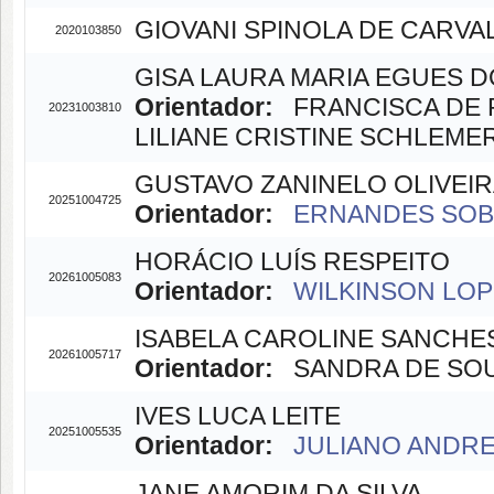
GIOVANI SPINOLA DE CARVA
2020103850
GISA LAURA MARIA EGUES D
Orientador:
FRANCISCA DE PA
20231003810
LILIANE CRISTINE SCHLEMER
GUSTAVO ZANINELO OLIVEI
20251004725
Orientador:
ERNANDES SOBRE
HORÁCIO LUÍS RESPEITO
20261005083
Orientador:
WILKINSON LOPE
ISABELA CAROLINE SANCHE
20261005717
Orientador:
SANDRA DE SOUZ
IVES LUCA LEITE
20251005535
Orientador:
JULIANO ANDRE 
JANE AMORIM DA SILVA