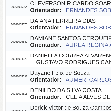
CLEVERSON RICARDO SOAR
20261005664
Orientador:
ERNANDES SOBRE
DAIANA FERREIRA DIAS
20261005673
Orientador:
ERNANDES SOBRE
DAMIANE SANTOS CERQUEI
20261005682
Orientador:
AUREA REGINA A
DANIELLA CORREA ALVARE
20241004220
, GUSTAVO RODRIGUES CANAL
Dayane Felix de Souza
20261005691
Orientador:
AUMERI CARLOS 
DENILDO DA SILVA COSTA
20231003613
Orientador:
CELIA ALVES DE 
Derick Victor de Souza Campo