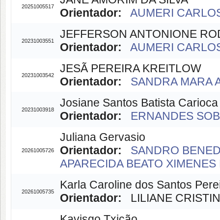
20251005517
Orientador:
AUMERI CARLOS 
JEFFERSON ANTONIONE RO
20231003551
Orientador:
AUMERI CARLOS 
JESÃ PEREIRA KREITLOW
20231003542
Orientador:
SANDRA MARA AL
Josiane Santos Batista Carioca
20231003918
Orientador:
ERNANDES SOBRE
Juliana Gervasio
Orientador:
SANDRO BENEDI
20261005726
APARECIDA BEATO XIMENES D
Karla Caroline dos Santos Pere
20261005735
Orientador:
LILIANE CRISTIN
Kavisgo Txicão