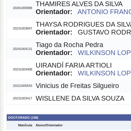
THAMIRES ALVES DA SILVA
20261005898
Orientador:
ANTONIO FRANC
THAYSA RODRIGUES DA SIL
20231003847
Orientador:
GUSTAVO RODRIG
Tiago da Rocha Pedra
20241004131
Orientador:
WILKINSON LOPE
UIRANDÍ FARIA ARTIOLI
20231003408
Orientador:
WILKINSON LOPE
Vinicius de Freitas Silgueiro
20221005543
WISLLENE DA SILVA SOUZA
20231003417
DOUTORADO (158)
Matrícula
Aluno/Orientador