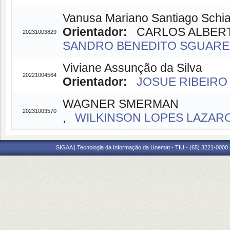
Vanusa Mariano Santiago Schia
Orientador:
CARLOS ALBERTO 
20231003829
SANDRO BENEDITO SGUAREZI
Viviane Assunção da Silva
20221004564
Orientador:
JOSUE RIBEIRO 
WAGNER SMERMAN
20231003570
,
WILKINSON LOPES LAZARO(
SIGAA | Tecnologia da Informação da Unemat - TIU - (65) 3221-0000 |