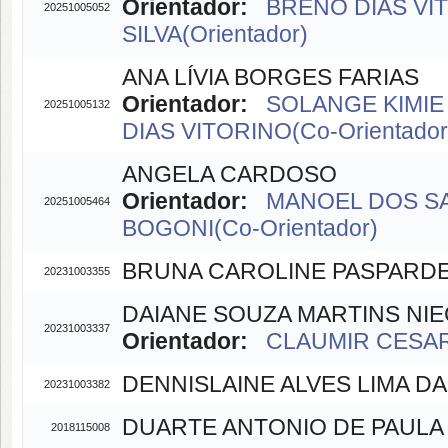
Orientador:
BRENO DIAS VIT
20251005052
SILVA(Orientador)
ANA LÍVIA BORGES FARIAS
Orientador:
SOLANGE KIMIE 
20251005132
DIAS VITORINO(Co-Orientador
ANGELA CARDOSO
Orientador:
MANOEL DOS SA
20251005464
BOGONI(Co-Orientador)
BRUNA CAROLINE PASPARDE
20231003355
DAIANE SOUZA MARTINS NI
20231003337
Orientador:
CLAUMIR CESAR 
DENNISLAINE ALVES LIMA D
20231003382
DUARTE ANTONIO DE PAULA
2018115008