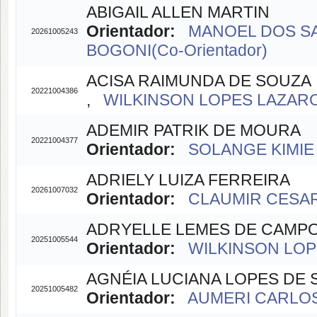
ABIGAIL ALLEN MARTIN
Orientador:
MANOEL DOS SA
20261005243
BOGONI(Co-Orientador)
ACISA RAIMUNDA DE SOUZA
20221004386
,
WILKINSON LOPES LAZARO(
ADEMIR PATRIK DE MOURA
20221004377
Orientador:
SOLANGE KIMIE 
ADRIELY LUIZA FERREIRA
20261007032
Orientador:
CLAUMIR CESAR 
ADRYELLE LEMES DE CAMP
20251005544
Orientador:
WILKINSON LOPE
AGNÉIA LUCIANA LOPES DE 
20251005482
Orientador:
AUMERI CARLOS 