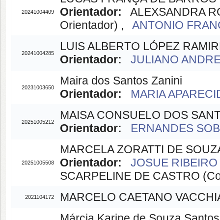
Orientador:
ALEXSANDRA RO
20241004409
Orientador) ,
ANTONIO FRANC
LUIS ALBERTO LÓPEZ RAMIR
20241004285
Orientador:
JULIANO ANDRE 
Maira dos Santos Zanini
20231003650
Orientador:
MARIA APARECID
MAISA CONSUELO DOS SAN
20251005212
Orientador:
ERNANDES SOBRE
MARCELA ZORATTI DE SOUZ
Orientador:
JOSUE RIBEIRO 
20251005508
SCARPELINE DE CASTRO (Co-
MARCELO CAETANO VACCHI
2021104172
Márcia Karine de Souza Santos