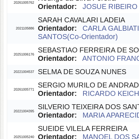
20261005762
Orientador:
JOSUE RIBEIRO 
SARAH CAVALARI LADEIA
Orientador:
CARLA GALBIATI(
2021105886
SANTOS(Co-Orientador)
SEBASTIAO FERREIRA DE S
20251006176
Orientador:
ANTONIO FRANC
SELMA DE SOUZA NUNES
20221004537
SERGIO MURILO DE ANDRA
20261005771
Orientador:
RICARDO KEICHI
SILVERIO TEIXEIRA DOS SA
20221004395
Orientador:
MARIA APARECID
SUEIDE VILELA FERREIRA
Orientador:
MANOEL DOS SA
20251005240