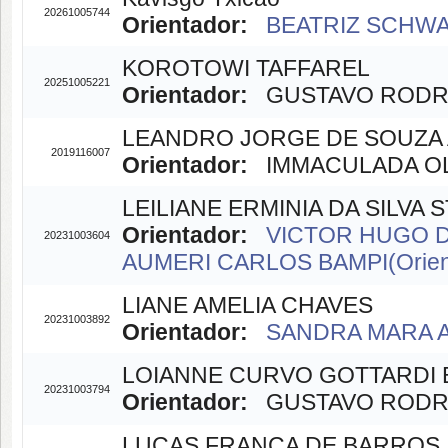
20261005744
Orientador:
BEATRIZ SCHWA
KOROTOWI TAFFAREL
20251005221
Orientador:
GUSTAVO RODRIG
LEANDRO JORGE DE SOUZA 
2019116007
Orientador:
IMMACULADA OLI
LEILIANE ERMINIA DA SILVA
Orientador:
VICTOR HUGO DE
20231003604
AUMERI CARLOS BAMPI(Orien
LIANE AMELIA CHAVES
20231003892
Orientador:
SANDRA MARA AL
LOIANNE CURVO GOTTARDI 
20231003794
Orientador:
GUSTAVO RODRIG
LUCAS FRANÇA DE BARROS