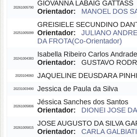
GIOVANNA LABAIG GATTASS
20261005790
Orientador:
MANOEL DOS SAN
GREISIELE SECUNDINO DAN
Orientador:
JULIANO ANDRE 
20251005099
DA FROTA(Co-Orientador)
Isabella Ribeiro Carlos Andrad
20241004383
Orientador:
GUSTAVO RODRIG
JAQUELINE DEUSDARA PINH
2020104060
Jessica de Paula da Silva
20231003490
Jéssica Sanches dos Santos
20261005806
Orientador:
DIONEI JOSE DA 
JOSE AUGUSTO DA SILVA GA
20261005815
Orientador:
CARLA GALBIATI(