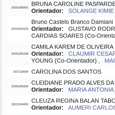
BRUNA CAROLINE PASPARDE
20261005655
Orientador:
SOLANGE KIMIE 
Bruno Castelo Branco Damiani
Orientador:
GUSTAVO RODRIG
20241004150
CARDIAS SOARES (Co-Orienta
CAMILA KAREM DE OLIVEIR
Orientador:
CLAUMIR CESAR 
20251005188
YOUNG (Co-Orientador) ,
MAI
CAROLINA DOS SANTOS
2017116008
CLEIDIANE PRADO ALVES DA 
20251005259
Orientador:
MARIA ANTONIA 
CLEUZA REGINA BALAN TAB
20221004493
Orientador:
AUMERI CARLOS 