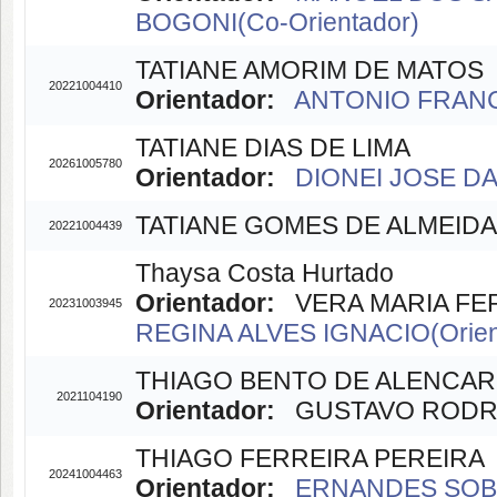
BOGONI(Co-Orientador)
TATIANE AMORIM DE MATOS
20221004410
Orientador:
ANTONIO FRANC
TATIANE DIAS DE LIMA
20261005780
Orientador:
DIONEI JOSE DA 
TATIANE GOMES DE ALMEIDA
20221004439
Thaysa Costa Hurtado
Orientador:
VERA MARIA FERR
20231003945
REGINA ALVES IGNACIO(Orien
THIAGO BENTO DE ALENCAR
2021104190
Orientador:
GUSTAVO RODRIG
THIAGO FERREIRA PEREIRA
20241004463
Orientador:
ERNANDES SOBRE