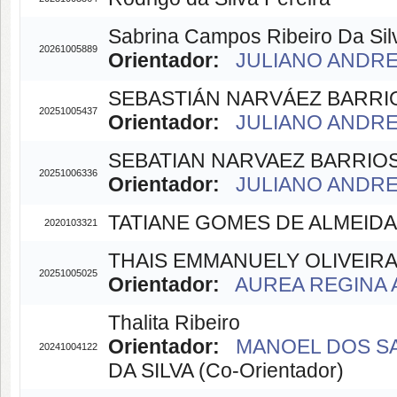
Sabrina Campos Ribeiro Da Sil
20261005889
Orientador:
JULIANO ANDRE 
SEBASTIÁN NARVÁEZ BARRI
20251005437
Orientador:
JULIANO ANDRE 
SEBATIAN NARVAEZ BARRIO
20251006336
Orientador:
JULIANO ANDRE 
TATIANE GOMES DE ALMEIDA
2020103321
THAIS EMMANUELY OLIVEIRA
20251005025
Orientador:
AUREA REGINA A
Thalita Ribeiro
Orientador:
MANOEL DOS SA
20241004122
DA SILVA (Co-Orientador)