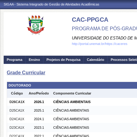
SIGAA - Sistema Integrado de Gestão de Atividades Acadêmicas
CAC-PPGCA
PROGRAMA DE PÓS-GRADU
UNIVERSIDADE DO ESTADO DE 
http://portal.unemat.br/https://caceres
Programa
Ensino
Projetos de Pesquisa
Calendário
Processos Selet
Grade Curricular
DOUTORADO
Código
Ano/Período
Componente Curricular
D26CA1X
2026.1
CIÊNCIAS AMBIENTAIS
D25CA1X
2025.1
CIÊNCIAS AMBIENTAIS
D24CA1X
2024.1
CIÊNCIAS AMBIENTAIS
D23CA1X
2023.1
CIÊNCIAS AMBIENTAIS
D22CA1X
2022.1
CIÊNCIAS AMBIENTAIS