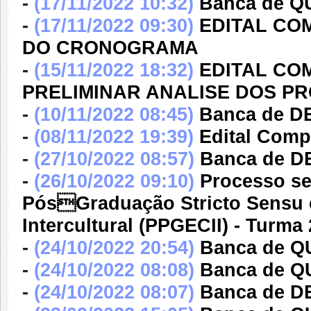
-
(17/11/2022 10:32)
Banca de Q
-
(17/11/2022 09:30)
EDITAL CO
DO CRONOGRAMA
-
(15/11/2022 18:32)
EDITAL CO
PRELIMINAR ANALISE DOS P
-
(10/11/2022 08:45)
Banca de D
-
(08/11/2022 19:39)
Edital Comp
-
(27/10/2022 08:57)
Banca de D
-
(26/10/2022 09:10)
Processo se
PósGraduação Stricto Sensu 
Intercultural (PPGECII) - Turma 
-
(24/10/2022 20:54)
Banca de Q
-
(24/10/2022 08:08)
Banca de 
-
(24/10/2022 08:07)
Banca de 