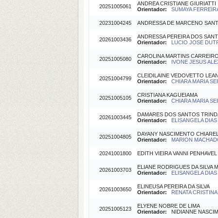
ANDREA CRISTIANE GIURIATTI
20251005061
Orientador:
SUMAYA FERREIRA
20231004245
ANDRESSA DE MARCENO SAN
ANDRESSA PEREIRA DOS SAN
20261003436
Orientador:
LUCIO JOSE DUTR
CAROLINA MARTINS CARREIR
20251005080
Orientador:
IVONE JESUS ALE
CLEIDILAINE VEDOVETTO LE
20251004799
Orientador:
CHIARA MARIA SEI
CRISTIANA KAGUEIAMA
20251005105
Orientador:
CHIARA MARIA SEI
DAMARES DOS SANTOS TRIN
20261003445
Orientador:
ELISANGELA DIAS
DAYANY NASCIMENTO CHIAREL
20251004805
Orientador:
MARION MACHADO
20241001800
EDITH VIEIRA VANNI PENHAVE
ELIANE RODRIGUES DA SILVA
20261003703
Orientador:
ELISANGELA DIAS
ELINEUSA PEREIRA DA SILVA
20261003650
Orientador:
RENATA CRISTINA
ELYENE NOBRE DE LIMA
20251005123
Orientador:
NIDIANNE NASCIME