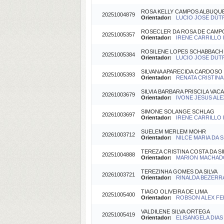
ROSA KELLY CAMPOS ALBUQUE
20251004879
Orientador:
LUCIO JOSE DUTR
ROSECLER DA ROSA DE CAMP
20251005357
Orientador:
IRENE CARRILLO 
ROSILENE LOPES SCHABBACH
20251005384
Orientador:
LUCIO JOSE DUTR
SILVANA APARECIDA CARDOSO
20251005393
Orientador:
RENATA CRISTINA
SILVIA BARBARA PRISCILA VAC
20261003679
Orientador:
IVONE JESUS ALE
SIMONE SOLANGE SCHLAG
20261003697
Orientador:
IRENE CARRILLO 
SUELEM MERLEM MOHR
20261003712
Orientador:
NILCE MARIA DA SI
TEREZA CRISTINA COSTA DA SI
20251004888
Orientador:
MARION MACHADO
TEREZINHA GOMES DA SILVA
20261003721
Orientador:
RINALDA BEZERRA
TIAGO OLIVEIRA DE LIMA
20251005400
Orientador:
ROBSON ALEX FER
VALDILENE SILVA ORTEGA
20251005419
Orientador:
ELISANGELA DIAS