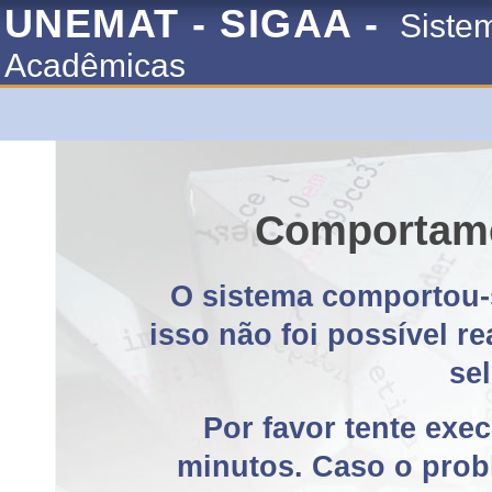
UNEMAT - SIGAA -
Siste
Acadêmicas
Comportame
O sistema comportou-
isso não foi possível r
se
Por favor tente exe
minutos. Caso o probl