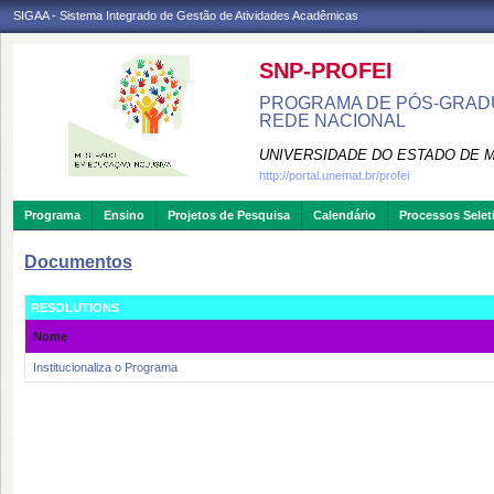
SIGAA - Sistema Integrado de Gestão de Atividades Acadêmicas
SNP-PROFEI
PROGRAMA DE PÓS-GRADU
REDE NACIONAL
UNIVERSIDADE DO ESTADO DE 
http://portal.unemat.br/profei
Programa
Ensino
Projetos de Pesquisa
Calendário
Processos Selet
Documentos
RESOLUTIONS
Nome
Institucionaliza o Programa