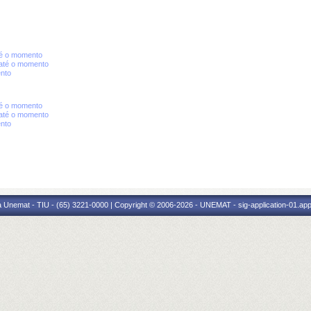
té o momento
até o momento
nto
té o momento
até o momento
nto
 Unemat - TIU - (65) 3221-0000 | Copyright © 2006-2026 - UNEMAT - sig-application-01.appl