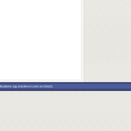
ications.sig.oraclevcn.com.srv1inst1