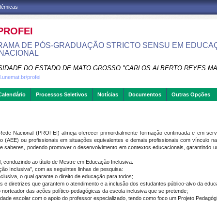
adêmicas
PROFEI
AMA DE PÓS-GRADUAÇÃO STRICTO SENSU EM EDUCAÇ
NACIONAL
SIDADE DO ESTADO DE MATO GROSSO "CARLOS ALBERTO REYES M
al.unemat.br/profei
Calendário
Processos Seletivos
Notícias
Documentos
Outras Opções
Rede Nacional (PROFEI) almeja oferecer primordialmente formação continuada e em servi
ado (AEE) ou profissionais em situações equivalentes e demais profissionais com vínculo 
e saberes, podendo promover o desenvolvimento em contextos educacionais, garantindo uma 
 conduzindo ao título de Mestre em Educação Inclusiva.
 Inclusiva”, com as seguintes linhas de pesquisa:
clusiva, o qual garante o direito de educação para todos;
is e diretrizes que garantem o atendimento e a inclusão dos estudantes público-alvo da educ
 norteador das ações político-pedagógicas da escola inclusiva que se pretende;
idade escolar com o apoio do professor especializado, tendo como foco um Projeto Pedagógi