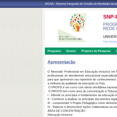
SIGAA - Sistema Integrado de Gestão de Atividades Ac
SNP-
PROGR
REDE 
UNIVER
http://port
Programa
Ensino
Projetos de Pesquisa
Apresentação
O Mestrado Profissional em Educação Inclusiva em 
profissionais do atendimento educacional especializ
para que aprimorem seu repertório de conhecimentos 
a melhoria da qualidade da educação no País.
O PROFEI é um curso com oferta simultânea nacional,
O PROFEI tem como área de concentração a “Educação
I - Difundir os princípios e fundamentos da educação in
II - Conhecer a analisar os principais documentos lega
III - compreender o Projeto Pedagógico como elemento
IV - Elaborar e desenvolver ações colaborativas na un
ÁREA DE CONCENTRAÇÃO:
Educação Inclusiva