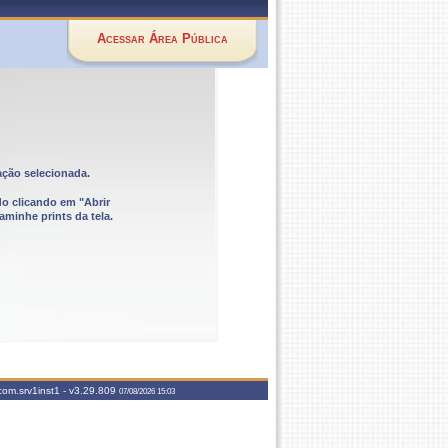
Acessar Área Pública
ação selecionada.
do clicando em "Abrir
aminhe prints da tela.
com.srv1inst1 -
v3.29.809
07/08/2026 15:03