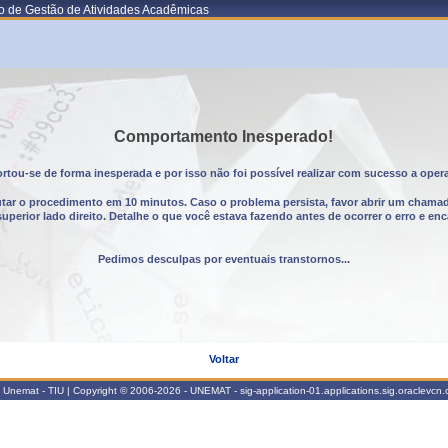
o de Gestão de Atividades Acadêmicas
Comportamento Inesperado!
tou-se de forma inesperada e por isso não foi possível realizar com sucesso a oper
utar o procedimento em 10 minutos. Caso o problema persista, favor abrir um chama
erior lado direito. Detalhe o que você estava fazendo antes de ocorrer o erro e enc
Pedimos desculpas por eventuais transtornos...
Voltar
Unemat - TIU | Copyright © 2006-2026 - UNEMAT - sig-application-01.applications.sig.oraclevcn.