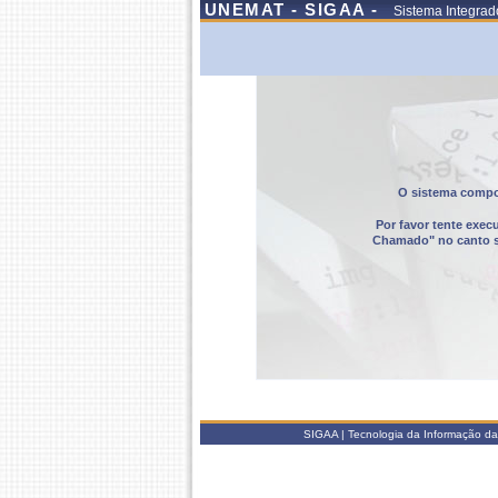
UNEMAT - SIGAA -
Sistema Integrad
O sistema compor
Por favor tente exec
Chamado" no canto sup
SIGAA | Tecnologia da Informação da 