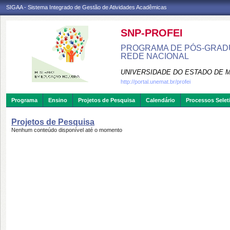
SIGAA - Sistema Integrado de Gestão de Atividades Acadêmicas
SNP-PROFEI
PROGRAMA DE PÓS-GRADU
REDE NACIONAL
UNIVERSIDADE DO ESTADO DE 
http://portal.unemat.br/profei
Programa
Ensino
Projetos de Pesquisa
Calendário
Processos Selet
Projetos de Pesquisa
Nenhum conteúdo disponível até o momento