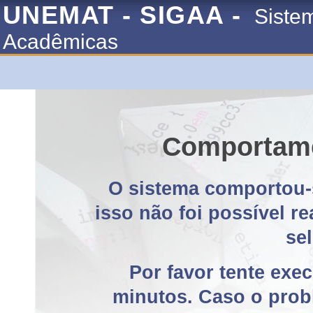
UNEMAT - SIGAA -
Siste
Acadêmicas
Comportame
O sistema comportou-
isso não foi possível r
se
Por favor tente exe
minutos. Caso o probl