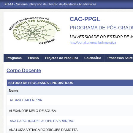
SIGAA - Sistema Integrado de Gestão de Atividades Acadêmicas
CAC-PPGL
PROGRAMA DE PÓS-GRADU
UNIVERSIDADE DO ESTADO DE 
http://portal.unemat.br/linguistica
Programa
Ensino
Projetos de Pesquisa
Calendário
Processos Selet
Corpo Docente
ESTUDO DE PROCESSOS LINGUÍSTICOS
Nome
ALBANO DALLA PRIA
ALEXANDRE MELO DE SOUSA
ANA CAROLINA DE LAURENTIS BRANDAO
ANA LUIZA ARTIAGA RODRIGUES DA MOTTA