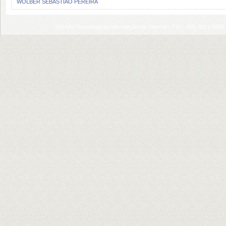
WOLBER SEBASTIAO PEREIRA
SIGAA | Tecnologia da Informação da Unemat - TIU - (65) 3221-0000 |