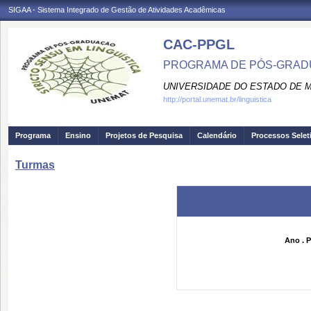
SIGAA - Sistema Integrado de Gestão de Atividades Acadêmicas
CAC-PPGL
PROGRAMA DE PÓS-GRADU
UNIVERSIDADE DO ESTADO DE 
http://portal.unemat.br/linguistica
Programa
Ensino
Projetos de Pesquisa
Calendário
Processos Selet
Turmas
Ano . P