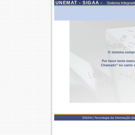
UNEMAT - SIGAA -
Sistema Integrad
O sistema compor
Por favor tente exec
Chamado" no canto sup
SIGAA | Tecnologia da Informação da 