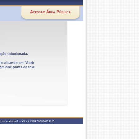
Acessar Área Pública
ação selecionada.
do clicando em "Abrir
aminhe prints da tela.
com.srv4inst1 -
v3.29.809
06/08/2026 21:45