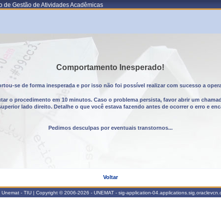
o de Gestão de Atividades Acadêmicas
Comportamento Inesperado!
tou-se de forma inesperada e por isso não foi possível realizar com sucesso a oper
utar o procedimento em 10 minutos. Caso o problema persista, favor abrir um chama
erior lado direito. Detalhe o que você estava fazendo antes de ocorrer o erro e enc
Pedimos desculpas por eventuais transtornos...
Voltar
Unemat - TIU | Copyright © 2006-2026 - UNEMAT - sig-application-04.applications.sig.oraclevcn.