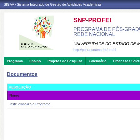
SIGAA - Sistema Integrado de Gestão de Atividades Acadêmicas
SNP-PROFEI
PROGRAMA DE PÓS-GRADU
REDE NACIONAL
UNIVERSIDADE DO ESTADO DE 
http://portal.unemat.br/profei
Programa
Ensino
Projetos de Pesquisa
Calendário
Processos Selet
Documentos
RESOLUÇÃO
Nome
Institucionaliza o Programa