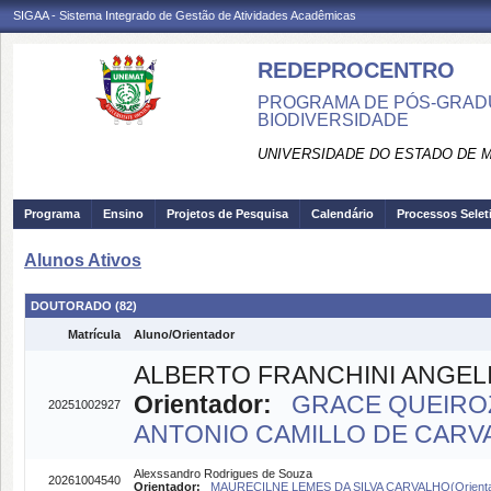
SIGAA - Sistema Integrado de Gestão de Atividades Acadêmicas
REDEPROCENTRO
PROGRAMA DE PÓS-GRADU
BIODIVERSIDADE
UNIVERSIDADE DO ESTADO DE 
Programa
Ensino
Projetos de Pesquisa
Calendário
Processos Selet
Alunos Ativos
DOUTORADO (82)
Matrícula
Aluno/Orientador
ALBERTO FRANCHINI ANGELI
Orientador:
GRACE QUEIROZ 
20251002927
ANTONIO CAMILLO DE CARVAL
Alexssandro Rodrigues de Souza
20261004540
Orientador:
MAURECILNE LEMES DA SILVA CARVALHO(Orienta