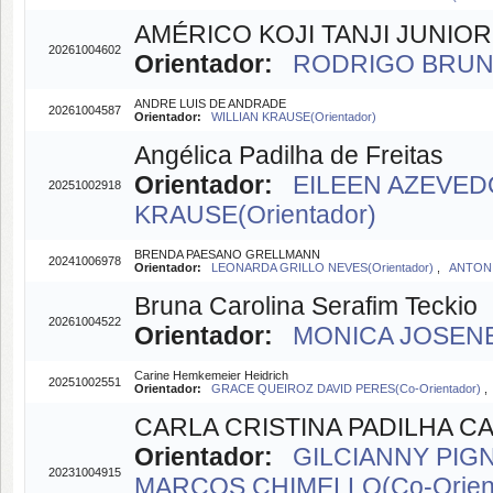
AMÉRICO KOJI TANJI JUNIOR
20261004602
Orientador:
RODRIGO BRUNO 
ANDRE LUIS DE ANDRADE
20261004587
Orientador:
WILLIAN KRAUSE(Orientador)
Angélica Padilha de Freitas
Orientador:
EILEEN AZEVEDO
20251002918
KRAUSE(Orientador)
BRENDA PAESANO GRELLMANN
20241006978
Orientador:
LEONARDA GRILLO NEVES(Orientador)
,
ANTONI
Bruna Carolina Serafim Teckio
20261004522
Orientador:
MONICA JOSENE
Carine Hemkemeier Heidrich
20251002551
Orientador:
GRACE QUEIROZ DAVID PERES(Co-Orientador)
CARLA CRISTINA PADILHA 
Orientador:
GILCIANNY PIGN
20231004915
MARCOS CHIMELLO(Co-Orien