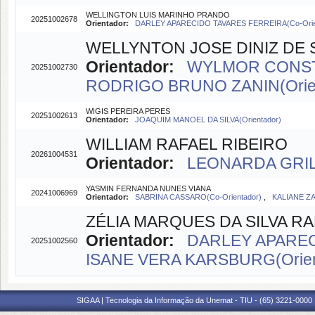
WELLINGTON LUIS MARINHO PRANDO
20251002678
Orientador:
DARLEY APARECIDO TAVARES FERREIRA(Co-Orie
WELLYNTON JOSE DINIZ DE
Orientador:
WYLMOR CONSTA
20251002730
RODRIGO BRUNO ZANIN(Orien
WIGIS PEREIRA PERES
20251002613
Orientador:
JOAQUIM MANOEL DA SILVA(Orientador)
WILLIAM RAFAEL RIBEIRO
20261004531
Orientador:
LEONARDA GRILL
YASMIN FERNANDA NUNES VIANA
20241006969
Orientador:
SABRINA CASSARO(Co-Orientador)
,
KALIANE ZA
ZÉLIA MARQUES DA SILVA 
Orientador:
DARLEY APAREC
20251002560
ISANE VERA KARSBURG(Orien
SIGAA | Tecnologia da Informação da Unemat - TIU - (65) 3221-0000 |