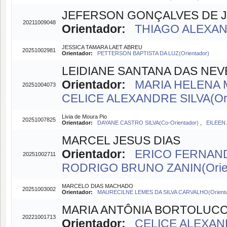
JEFERSON GONÇALVES DE 
20211009048
Orientador:
THIAGO ALEXAND
JESSICA TAMARA LAET ABREU
20251002981
Orientador:
PETTERSON BAPTISTA DA LUZ(Orientador)
LEIDIANE SANTANA DAS NEV
Orientador:
MARIA HELENA 
20251004073
CELICE ALEXANDRE SILVA(Ori
Livia de Moura Pio
20251007825
Orientador:
DAYANE CASTRO SILVA(Co-Orientador)
,
EILEEN
MARCEL JESUS DIAS
Orientador:
ERICO FERNANDO
20251002711
RODRIGO BRUNO ZANIN(Orien
MARCELO DIAS MACHADO
20251003002
Orientador:
MAURECILNE LEMES DA SILVA CARVALHO(Orienta
MARIA ANTÔNIA BORTOLUCC
20221001713
Orientador:
CELICE ALEXAND