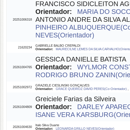
FRANCISCO SIDICLEITON AGU
Orientador:
MARIA DO SOCO
ANTONIO ANDRE DA SILVA AL
20251006318
PINHEIRO ALBUQUERQUE(Co-
NEVES(Orientador)
GABRIELLE BALBO CREPALDI
21620234
Orientador:
MAURECILNE LEMES DA SILVA CARVALHO(Orienta
GESSICA DANIELLE BATISTA
Orientador:
WYLMOR CONSTA
20261004765
RODRIGO BRUNO ZANIN(Orien
GRAZIELE CIESLINSKI GONÇALVES
20251002972
Orientador:
GRACE QUEIROZ DAVID PERES(Co-Orientador)
Greiciele Farias da Silveira
Orientador:
DARLEY APAREC
20261004809
ISANE VERA KARSBURG(Orien
Italo Silva Duarte
20261004630
Orientador:
LEONARDA GRILLO NEVES(Orientador)