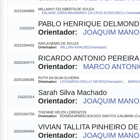
MILLAANY FELISBERTA DE SOUZA
20231004890
,
KALIANE ZAIRA MAXIMIANO DA CRUZ ALENCAR(Co-Orientad
PABLO HENRIQUE DELMOND
21620224
Orientador:
JOAQUIM MANOEL
RAYLA NEMIS DE SOUZA
20231004432
Orientador:
WILLIAN KRAUSE(Orientador)
RICARDO ANTONIO PEREIRA
20261004774
Orientador:
MARCO ANTONIO
RUTH DA SILVA OLIVEIRA
20251009285
Orientador:
LEONARDA GRILLO NEVES(Orientador)
,
MARIA 
Sarah Silva Machado
216202314
Orientador:
JOAQUIM MANOEL
THIZIANE HELEN LORENZON
20251002758
Orientador:
EDINÉIA APARECIDA DOS SANTOS GALVANIN (Co-
VIVIAN TALLITA PINHEIRO D
20261004569
Orientador:
JOAQUIM MANOEL