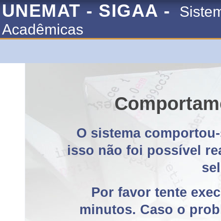
UNEMAT - SIGAA -
Siste
Acadêmicas
Comportame
O sistema comportou-
isso não foi possível r
se
Por favor tente exe
minutos. Caso o probl