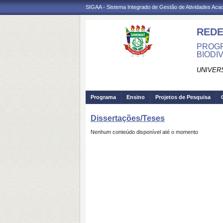
SIGAA - Sistema Integrado de Gestão de Atividades Ac
RED
PROGR
BIODI
UNIVER
Programa
Ensino
Projetos de Pesquisa
Dissertações/Teses
Nenhum conteúdo disponível até o momento