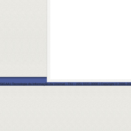
SIGAA | Tecnologia da Informação da Unemat - TIU - (65) 3221-0000 | Copyright © 2006-202