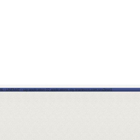
6 - UNEMAT - sig-application-02.applications.sig.oraclevcn.com.srv2inst1