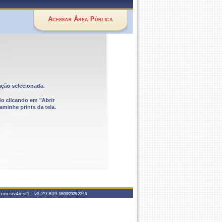
Acessar Área Pública
ação selecionada.
do clicando em "Abrir
aminhe prints da tela.
com.srv4inst1 -
v3.29.809
06/08/2026 22:16