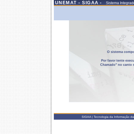
UNEMAT - SIGAA -
Sistema Integrad
O sistema compor
Por favor tente exec
Chamado" no canto sup
SIGAA | Tecnologia da Informação da 