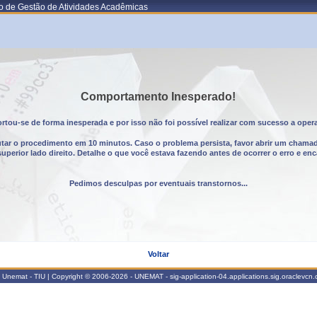
o de Gestão de Atividades Acadêmicas
Comportamento Inesperado!
tou-se de forma inesperada e por isso não foi possível realizar com sucesso a oper
utar o procedimento em 10 minutos. Caso o problema persista, favor abrir um chama
erior lado direito. Detalhe o que você estava fazendo antes de ocorrer o erro e enc
Pedimos desculpas por eventuais transtornos...
Voltar
Unemat - TIU | Copyright © 2006-2026 - UNEMAT - sig-application-04.applications.sig.oraclevcn.