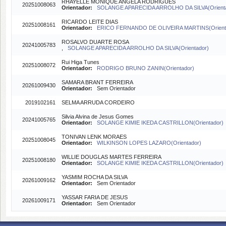
RHAYELLE MONIQUE ANGELA RODRIGUES
20251008063
Orientador:
SOLANGE APARECIDA ARROLHO DA SILVA(Orient
RICARDO LEITE DIAS
20251008161
Orientador:
ERICO FERNANDO DE OLIVEIRA MARTINS(Orient
ROSALVO DUARTE ROSA
20241005783
,
SOLANGE APARECIDA ARROLHO DA SILVA(Orientador)
Rui Higa Tunes
20251008072
Orientador:
RODRIGO BRUNO ZANIN(Orientador)
SAMARA BRANT FERREIRA
20261009430
Orientador:
Sem Orientador
2019102161
SELMA ARRUDA CORDEIRO
Silvia Alvina de Jesus Gomes
20241005765
Orientador:
SOLANGE KIMIE IKEDA CASTRILLON(Orientador)
TONIVAN LENK MORAES
20251008045
Orientador:
WILKINSON LOPES LAZARO(Orientador)
WILLIE DOUGLAS MARTES FERREIRA
20251008180
Orientador:
SOLANGE KIMIE IKEDA CASTRILLON(Orientador)
YASMIM ROCHA DA SILVA
20261009162
Orientador:
Sem Orientador
YASSAR FARIA DE JESUS
20261009171
Orientador:
Sem Orientador