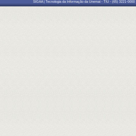
SIGAA | Tecnologia da Informação da Unemat - TIU - (65) 3221-0000 |