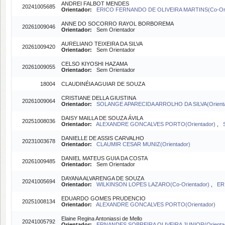
ANDREI FALBOT MENDES
20241005685
Orientador:
ERICO FERNANDO DE OLIVEIRA MARTINS(Co-Ori
ANNE DO SOCORRO RAYOL BORBOREMA
20261009046
Orientador:
Sem Orientador
AURELIANO TEIXEIRA DA SILVA
20261009420
Orientador:
Sem Orientador
CELSO KIYOSHI HAZAMA
20261009055
Orientador:
Sem Orientador
18004
CLAUDINÉIA AGUIAR DE SOUZA
CRISTIANE DELLA GIUSTINA
20261009064
Orientador:
SOLANGE APARECIDA ARROLHO DA SILVA(Orienta
DAISY MAILLA DE SOUZA ÁVILA
20251008036
Orientador:
ALEXANDRE GONCALVES PORTO(Orientador)
,
DANIELLE DE ASSIS CARVALHO
20231003678
Orientador:
CLAUMIR CESAR MUNIZ(Orientador)
DANIEL MATEUS GUIA DA COSTA
20261009485
Orientador:
Sem Orientador
DAYANA ALVARENGA DE SOUZA
20241005694
Orientador:
WILKINSON LOPES LAZARO(Co-Orientador)
,
ER
EDUARDO GOMES PRUDENCIO
20251008134
Orientador:
ALEXANDRE GONCALVES PORTO(Orientador)
Elaine Regina Antoniassi de Mello
20241005792
Orientador:
ERNANDES SOBREIRA OLIVEIRA JUNIOR(Orienta