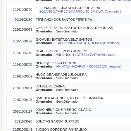
ELIEDNA APARECIDA ROCHA DE OLIVEIRA
20241005700
,
SOLANGE APARECIDA ARROLHO DA SILVA(Orientador)
2019102180
FERNANDA DOS SANTOS FERREIRA
GABRIEL RIBEIRO BASTOS DE SOUSA REBOUCAS
20261009073
Orientador:
Sem Orientador
GIOVANNI BATISTA DA SILVA SANTOS
20251008199
Orientador:
TADEU MIRANDA DE QUEIROZ(Orientador)
GLAUBER FIGUEIREDO ROMERO
20241005710
Orientador:
WILKINSON LOPES LAZARO(Orientador)
HENRIQUE PISA PERRONI
20241005729
Orientador:
AMINTAS NAZARETH ROSSETE(Orientador)
HUGO DE ANDRADE JUNQUEIRA
20261009082
Orientador:
Sem Orientador
IAN FELIPE CABRAL
20261009091
Orientador:
Sem Orientador
IMACULADA CONCEIÇÃO FREIRE BARBOSA
20261009108
Orientador:
Sem Orientador
JOÃO HENRIQUE RIBEIRO IGNACIO
20261009117
Orientador:
Sem Orientador
2021103095
JONATAS GARCIA HURTADO
20251008143
JUDSON CORDEIRO PANTALEAO