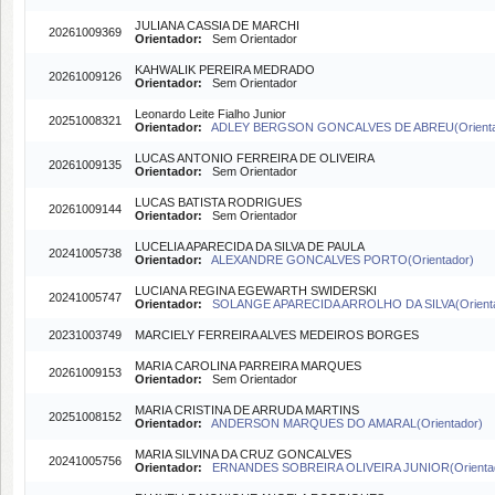
JULIANA CASSIA DE MARCHI
20261009369
Orientador:
Sem Orientador
KAHWALIK PEREIRA MEDRADO
20261009126
Orientador:
Sem Orientador
Leonardo Leite Fialho Junior
20251008321
Orientador:
ADLEY BERGSON GONCALVES DE ABREU(Orienta
LUCAS ANTONIO FERREIRA DE OLIVEIRA
20261009135
Orientador:
Sem Orientador
LUCAS BATISTA RODRIGUES
20261009144
Orientador:
Sem Orientador
LUCELIA APARECIDA DA SILVA DE PAULA
20241005738
Orientador:
ALEXANDRE GONCALVES PORTO(Orientador)
LUCIANA REGINA EGEWARTH SWIDERSKI
20241005747
Orientador:
SOLANGE APARECIDA ARROLHO DA SILVA(Orienta
20231003749
MARCIELY FERREIRA ALVES MEDEIROS BORGES
MARIA CAROLINA PARREIRA MARQUES
20261009153
Orientador:
Sem Orientador
MARIA CRISTINA DE ARRUDA MARTINS
20251008152
Orientador:
ANDERSON MARQUES DO AMARAL(Orientador)
MARIA SILVINA DA CRUZ GONCALVES
20241005756
Orientador:
ERNANDES SOBREIRA OLIVEIRA JUNIOR(Orienta