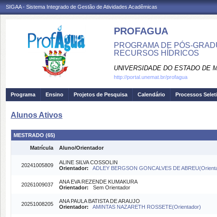
SIGAA - Sistema Integrado de Gestão de Atividades Acadêmicas
PROFAGUA
PROGRAMA DE PÓS-GRAD
RECURSOS HÍDRICOS
UNIVERSIDADE DO ESTADO DE 
http://portal.unemat.br/profagua
Programa
Ensino
Projetos de Pesquisa
Calendário
Processos Selet
Alunos Ativos
MESTRADO (65)
Matrícula
Aluno/Orientador
ALINE SILVA COSSOLIN
20241005809
Orientador:
ADLEY BERGSON GONCALVES DE ABREU(Orienta
ANA EVA REZENDE KUMAKURA
20261009037
Orientador:
Sem Orientador
ANA PAULA BATISTA DE ARAUJO
20251008205
Orientador:
AMINTAS NAZARETH ROSSETE(Orientador)