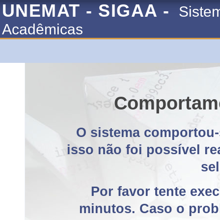
UNEMAT - SIGAA -
Siste
Acadêmicas
Comportame
O sistema comportou-
isso não foi possível r
se
Por favor tente exe
minutos. Caso o probl