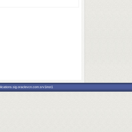
ications.sig.oraclevcn.com.srv1inst1