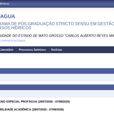
adêmicas
FAGUA
AMA DE PÓS-GRADUAÇÃO STRICTO SENSU EM GESTÃO
SOS HÍDRICOS
SIDADE DO ESTADO DE MATO GROSSO "CARLOS ALBERTO REYES M
al.unemat.br/profagua
Calendário
Processos Seletivos
Notícias
 ALUNO ESPECIAL PROFÁGUA
(28/07/2026 : 07/08/2026)
 MOBILIDADE ACADÊMICA
(28/07/2026 : 07/08/2026)