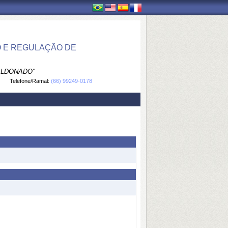
 E REGULAÇÃO DE
ALDONADO"
Telefone/Ramal:
(66) 99249-0178