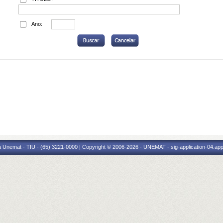
Ano:
 Unemat - TIU - (65) 3221-0000 | Copyright © 2006-2026 - UNEMAT - sig-application-04.appl