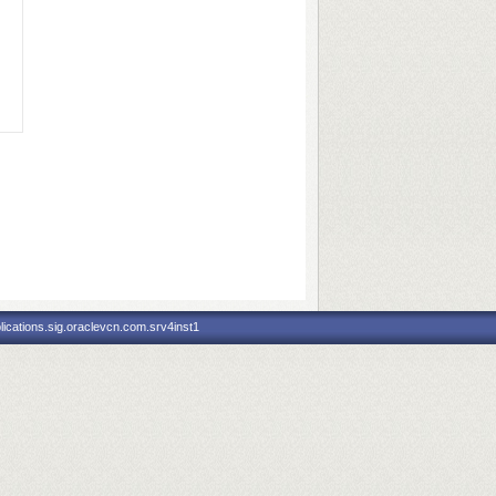
ications.sig.oraclevcn.com.srv4inst1