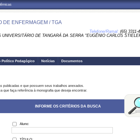
adêmicas
 DE ENFERMAGEM / TGA
Telefone/Ramal:
(65) 3311-
 UNIVERSITÁRIO DE TANGARÁ DA SERRA "EUGÊNIO CARLOS STIELER
o Político Pedagógico
Notícias
Documentos
as publicadas e que possuem seus trabalhos anexados.
ca que faça referência à monografia que deseja encontrar.
INFORME OS CRITÉRIOS DA BUSCA
Aluno:
TÍTULO: