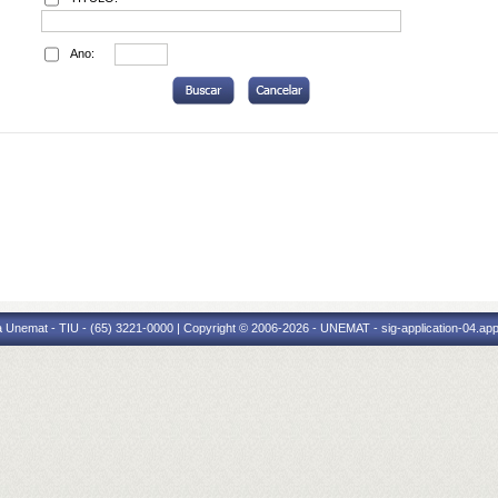
Ano:
 Unemat - TIU - (65) 3221-0000 | Copyright © 2006-2026 - UNEMAT - sig-application-04.appl