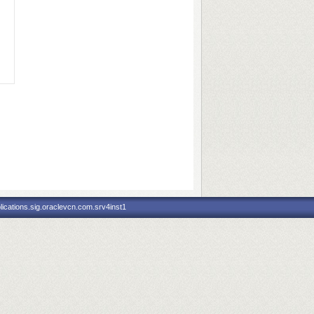
ications.sig.oraclevcn.com.srv4inst1