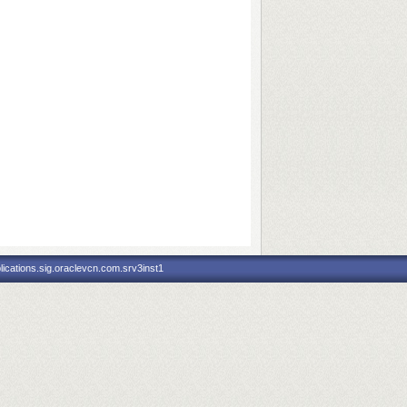
ications.sig.oraclevcn.com.srv3inst1