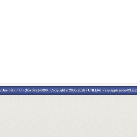
 Unemat - TIU - (65) 3221-0000 | Copyright © 2006-2026 - UNEMAT - sig-application-03.appl