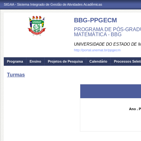
SIGAA - Sistema Integrado de Gestão de Atividades Acadêmicas
BBG-PPGECM
PROGRAMA DE PÓS-GRADU
MATEMÁTICA - BBG
UNIVERSIDADE DO ESTADO DE 
http://portal.unemat.br/ppgecm
Programa
Ensino
Projetos de Pesquisa
Calendário
Processos Selet
Turmas
Ano . P