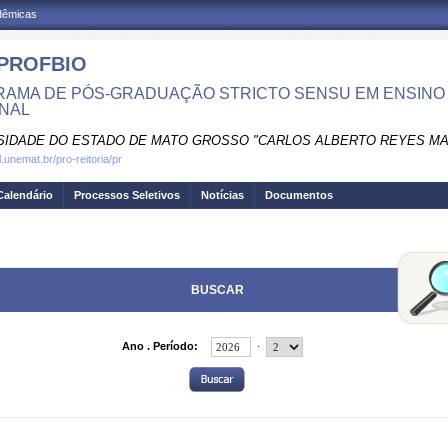
adêmicas
PROFBIO
AMA DE PÓS-GRADUAÇÃO STRICTO SENSU EM ENSINO 
NAL
SIDADE DO ESTADO DE MATO GROSSO "CARLOS ALBERTO REYES M
al.unemat.br/pro-reitoria/pr
Calendário
Processos Seletivos
Notícias
Documentos
BUSCAR
.
Ano . Período: