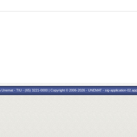
 Unemat - TIU - (65) 3221-0000 | Copyright © 2006-2026 - UNEMAT - sig-application-02.appl