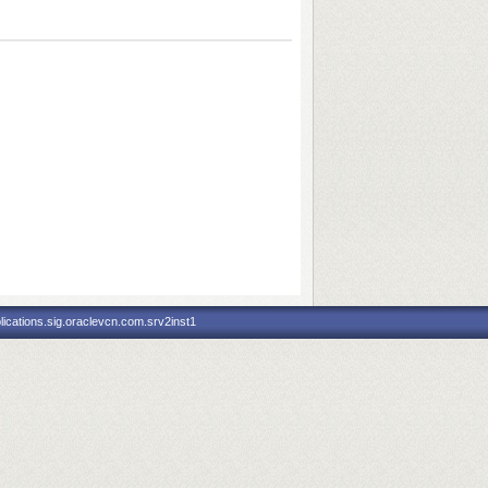
ications.sig.oraclevcn.com.srv2inst1