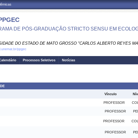
adêmicas
PPGEC
AMA DE PÓS-GRADUAÇÃO STRICTO SENSU EM ECOLOG
SIDADE DO ESTADO DE MATO GROSSO "CARLOS ALBERTO REYES M
al.unemat.br/ppgec
Calendário
Processos Seletivos
Notícias
ADE
Vínculo
Nív
PROFESSOR
CO
PROFESSOR
PE
PROFESSOR
CO
PROFESSOR
PE