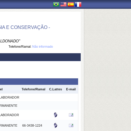
IA E CONSERVAÇÃO -
ALDONADO"
Telefone/Ramal:
Não informado
el
Telefone/Ramal
C.Lattes
E-mail
LABORADOR
RMANENTE
LABORADOR
RMANENTE
66-3438-1224