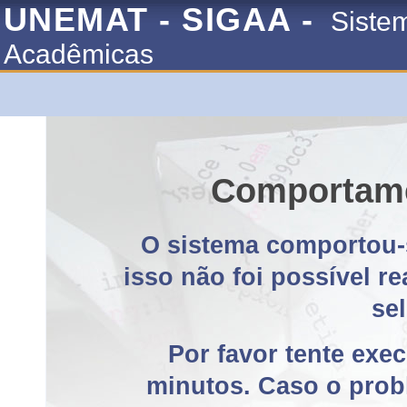
UNEMAT - SIGAA -
Siste
Acadêmicas
Comportame
O sistema comportou-
isso não foi possível r
se
Por favor tente exe
minutos. Caso o probl