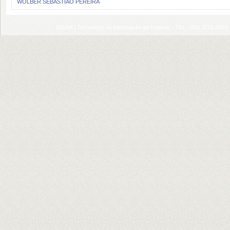
WOLBER SEBASTIAO PEREIRA
SIGAA | Tecnologia da Informação da Unemat - TIU - (65) 3221-0000 |