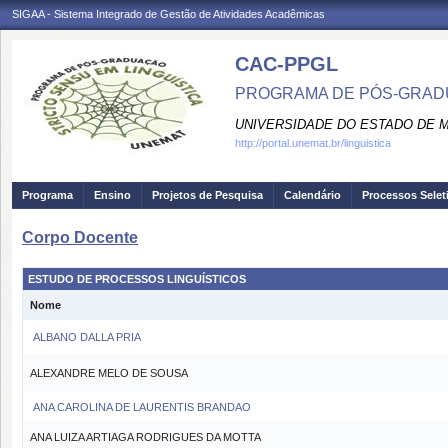
SIGAA - Sistema Integrado de Gestão de Atividades Acadêmicas
CAC-PPGL
PROGRAMA DE PÓS-GRADU
UNIVERSIDADE DO ESTADO DE 
http://portal.unemat.br/linguistica
Programa
Ensino
Projetos de Pesquisa
Calendário
Processos Selet
Corpo Docente
ESTUDO DE PROCESSOS LINGUÍSTICOS
Nome
ALBANO DALLA PRIA
ALEXANDRE MELO DE SOUSA
ANA CAROLINA DE LAURENTIS BRANDAO
ANA LUIZA ARTIAGA RODRIGUES DA MOTTA