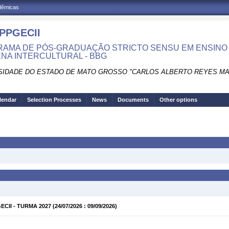
adêmicas
PPGECII
AMA DE PÓS-GRADUAÇÃO STRICTO SENSU EM ENSINO
ENA INTERCULTURAL - BBG
SIDADE DO ESTADO DE MATO GROSSO "CARLOS ALBERTO REYES M
lendar
Selection Processes
News
Documents
Other options
GECII - TURMA 2027
(24/07/2026 : 09/09/2026)