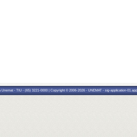
 Unemat - TIU - (65) 3221-0000 | Copyright © 2006-2026 - UNEMAT - sig-application-01.appl