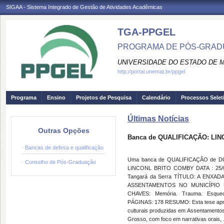
SIGAA - Sistema Integrado de Gestão de Atividades Acadêmicas
TGA-PPGEL
PROGRAMA DE PÓS-GRADU
UNIVERSIDADE DO ESTADO DE 
http://portal.unemat.br/ppgel
Programa
Ensino
Projetos de Pesquisa
Calendário
Processos Selet
Últimas Notícias
Outras Opções
Banca de QUALIFICAÇÃO: LI
· Bancas de defesa e qualificação
Uma banca de QUALIFICAÇÃO de DOU
· Conselho de Pós-Graduação
LINCONL BRITO COMBY DATA : 25/08
Tangará da Serra TÍTULO: A ENXA
ASSENTAMENTOS NO MUNICÍPIO 
CHAVES: Memória. Trauma. Esquecim
PÁGINAS: 178 RESUMO: Esta tese apres
culturais produzidas em Assentamentos 
Grosso, com foco em narrativas orais, .