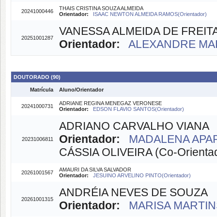
THAIS CRISTINA SOUZA ALMEIDA
20241000446
Orientador:
ISAAC NEWTON ALMEIDA RAMOS(Orientador)
VANESSA ALMEIDA DE FREIT
20251001287
Orientador:
ALEXANDRE MAR
DOUTORADO (90)
Matrícula
Aluno/Orientador
ADRIANE REGINA MENEGAZ VERONESE
20241000731
Orientador:
EDSON FLAVIO SANTOS(Orientador)
ADRIANO CARVALHO VIANA
Orientador:
MADALENA APAR
20231006811
CÁSSIA OLIVEIRA (Co-Orienta
AMAURI DA SILVA SALVADOR
20261001567
Orientador:
JESUINO ARVELINO PINTO(Orientador)
ANDRÉIA NEVES DE SOUZA
20261001315
Orientador:
MARISA MARTINS