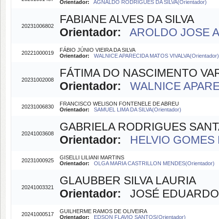
Orientador:
AGNALDO RODRIGUES DA SILVA(Orientador)
FABIANE ALVES DA SILVA
20231006802
Orientador:
AROLDO JOSE AB
FÁBIO JÚNIO VIEIRA DA SILVA
20221000019
Orientador:
WALNICE APARECIDA MATOS VIVALVA(Orientador)
FÁTIMA DO NASCIMENTO VA
20231002008
Orientador:
WALNICE APAREC
FRANCISCO WELISON FONTENELE DE ABREU
20231006830
Orientador:
SAMUEL LIMA DA SILVA(Orientador)
GABRIELA RODRIGUES SAN
20241003608
Orientador:
HELVIO GOMES 
GISELLI LILIANI MARTINS
20231000925
Orientador:
OLGA MARIA CASTRILLON MENDES(Orientador)
GLAUBBER SILVA LAURIA
20241003321
Orientador:
JOSÉ EDUARDO M
GUILHERME RAMOS DE OLIVEIRA
20241000517
Orientador:
EDSON FLAVIO SANTOS(Orientador)