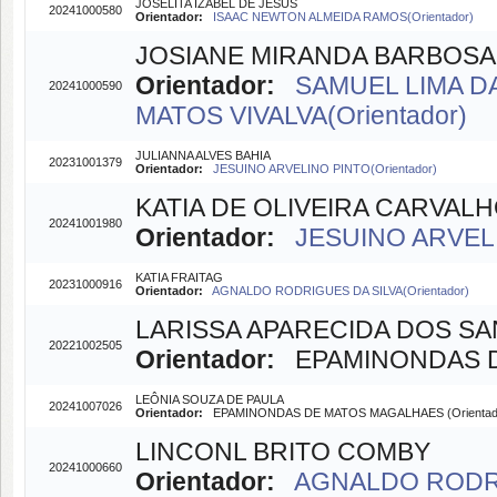
JOSELITA IZABEL DE JESUS
20241000580
Orientador:
ISAAC NEWTON ALMEIDA RAMOS(Orientador)
JOSIANE MIRANDA BARBOSA
Orientador:
SAMUEL LIMA DA 
20241000590
MATOS VIVALVA(Orientador)
JULIANNA ALVES BAHIA
20231001379
Orientador:
JESUINO ARVELINO PINTO(Orientador)
KATIA DE OLIVEIRA CARVAL
20241001980
Orientador:
JESUINO ARVELI
KATIA FRAITAG
20231000916
Orientador:
AGNALDO RODRIGUES DA SILVA(Orientador)
LARISSA APARECIDA DOS S
20221002505
Orientador:
EPAMINONDAS DE
LEÔNIA SOUZA DE PAULA
20241007026
Orientador:
EPAMINONDAS DE MATOS MAGALHAES (Orientad
LINCONL BRITO COMBY
20241000660
Orientador:
AGNALDO RODRIG