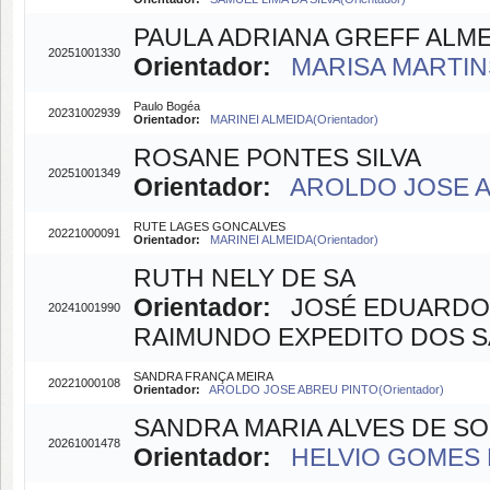
PAULA ADRIANA GREFF ALM
20251001330
Orientador:
MARISA MARTINS
Paulo Bogéa
20231002939
Orientador:
MARINEI ALMEIDA(Orientador)
ROSANE PONTES SILVA
20251001349
Orientador:
AROLDO JOSE AB
RUTE LAGES GONCALVES
20221000091
Orientador:
MARINEI ALMEIDA(Orientador)
RUTH NELY DE SA
Orientador:
JOSÉ EDUARDO M
20241001990
RAIMUNDO EXPEDITO DOS SA
SANDRA FRANÇA MEIRA
20221000108
Orientador:
AROLDO JOSE ABREU PINTO(Orientador)
SANDRA MARIA ALVES DE S
20261001478
Orientador:
HELVIO GOMES 