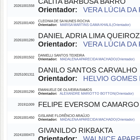
CÁLITA BARBOSA BARRO
20261001558
Orientador:
VERA LÚCIA DA 
CLEONIA DE SA NUNES ROCHA
20251001400
Orientador:
MARISA MARTINS GAMA KHALIL(Orientador)
DANIEL ADRIA LIMA QUEIROZ
20261001280
Orientador:
VERA LÚCIA DA 
DANIELLI SANTOS TEIXEIRA
20261001502
Orientador:
MADALENA APARECIDA MACHADO(Orientador)
DANILO SANTOS CARVALHO
20251001311
Orientador:
HELVIO GOMES 
EMANUELE DE OLIVEIRA RAMOS
20261001290
Orientador:
ALEXANDRE MARIOTTO BOTTON(Orientador)
FELIPE EVERSOM CAMARGO
201911009
GISLAINE FLORÊNCIO ARAÚJO
20261001450
Orientador:
MADALENA APARECIDA MACHADO(Orientador)
GIVANILDO RIKBAKTA
20241000473
Orientador:
WALNICE APAREC