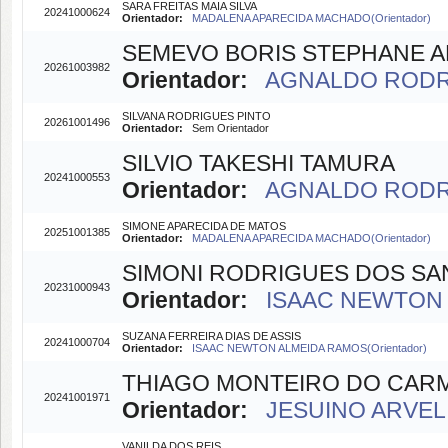
SARA FREITAS MAIA SILVA
20241000624
Orientador:
MADALENA APARECIDA MACHADO(Orientador)
SEMEVO BORIS STEPHANE A
20261003982
Orientador:
AGNALDO RODRIG
SILVANA RODRIGUES PINTO
20261001496
Orientador:
Sem Orientador
SILVIO TAKESHI TAMURA
20241000553
Orientador:
AGNALDO RODRIG
SIMONE APARECIDA DE MATOS
20251001385
Orientador:
MADALENA APARECIDA MACHADO(Orientador)
SIMONI RODRIGUES DOS S
20231000943
Orientador:
ISAAC NEWTON 
SUZANA FERREIRA DIAS DE ASSIS
20241000704
Orientador:
ISAAC NEWTON ALMEIDA RAMOS(Orientador)
THIAGO MONTEIRO DO CAR
20241001971
Orientador:
JESUINO ARVELI
VANILDA DOS REIS