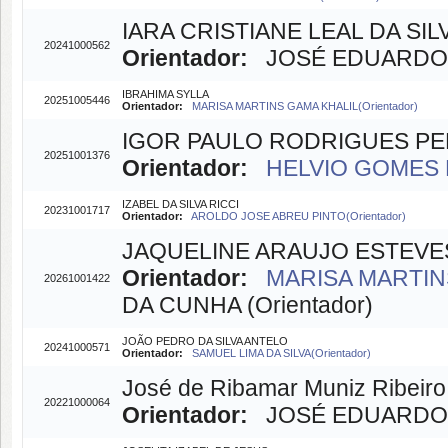
IARA CRISTIANE LEAL DA SIL
20241000562
Orientador:
JOSÉ EDUARDO M
IBRAHIMA SYLLA
20251005446
Orientador:
MARISA MARTINS GAMA KHALIL(Orientador)
IGOR PAULO RODRIGUES PE
20251001376
Orientador:
HELVIO GOMES 
IZABEL DA SILVA RICCI
20231001717
Orientador:
AROLDO JOSE ABREU PINTO(Orientador)
JAQUELINE ARAUJO ESTEV
Orientador:
MARISA MARTINS
20261001422
DA CUNHA (Orientador)
JOÃO PEDRO DA SILVA ANTELO
20241000571
Orientador:
SAMUEL LIMA DA SILVA(Orientador)
José de Ribamar Muniz Ribeiro
20221000064
Orientador:
JOSÉ EDUARDO M