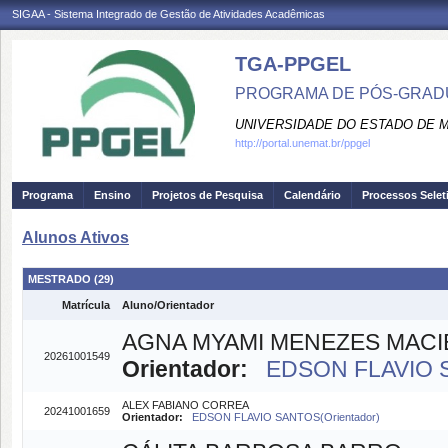
SIGAA - Sistema Integrado de Gestão de Atividades Acadêmicas
TGA-PPGEL
PROGRAMA DE PÓS-GRADU
UNIVERSIDADE DO ESTADO DE 
http://portal.unemat.br/ppgel
Programa
Ensino
Projetos de Pesquisa
Calendário
Processos Selet
Alunos Ativos
MESTRADO (29)
Matrícula
Aluno/Orientador
AGNA MYAMI MENEZES MACI
20261001549
Orientador:
EDSON FLAVIO S
ALEX FABIANO CORREA
20241001659
Orientador:
EDSON FLAVIO SANTOS(Orientador)