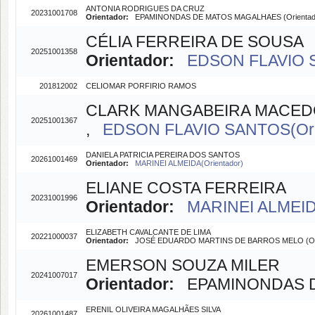
ANTONIA RODRIGUES DA CRUZ
20231001708
Orientador:
EPAMINONDAS DE MATOS MAGALHAES (Orientad
CÉLIA FERREIRA DE SOUSA
20251001358
Orientador:
EDSON FLAVIO S
201812002
CELIOMAR PORFIRIO RAMOS
CLARK MANGABEIRA MACE
20251001367
,
EDSON FLAVIO SANTOS(Ori
DANIELA PATRICIA PEREIRA DOS SANTOS
20261001469
Orientador:
MARINEI ALMEIDA(Orientador)
ELIANE COSTA FERREIRA
20231001996
Orientador:
MARINEI ALMEIDA
ELIZABETH CAVALCANTE DE LIMA
20221000037
Orientador:
JOSÉ EDUARDO MARTINS DE BARROS MELO (Ori
EMERSON SOUZA MILER
20241007017
Orientador:
EPAMINONDAS DE
ERENIL OLIVEIRA MAGALHÃES SILVA
20261001487