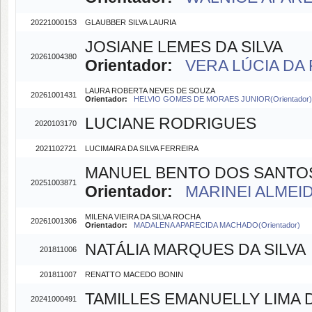
20221000153
GLAUBBER SILVA LAURIA
JOSIANE LEMES DA SILVA
20261004380
Orientador:
VERA LÚCIA DA 
LAURA ROBERTA NEVES DE SOUZA
20261001431
Orientador:
HELVIO GOMES DE MORAES JUNIOR(Orientador)
LUCIANE RODRIGUES
2020103170
2021102721
LUCIMAIRA DA SILVA FERREIRA
MANUEL BENTO DOS SANTO
20251003871
Orientador:
MARINEI ALMEIDA
MILENA VIEIRA DA SILVA ROCHA
20261001306
Orientador:
MADALENA APARECIDA MACHADO(Orientador)
NATÁLIA MARQUES DA SILVA
201811006
201811007
RENATTO MACEDO BONIN
TAMILLES EMANUELLY LIMA 
20241000491