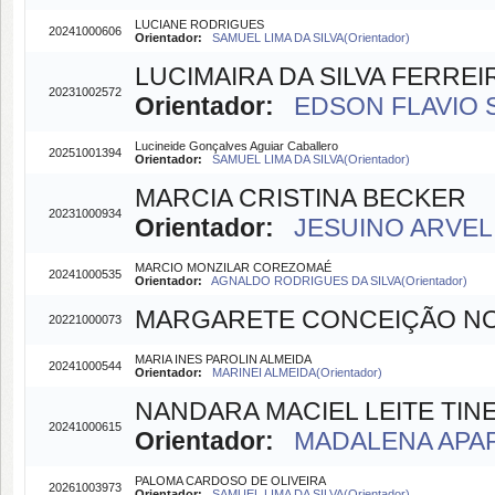
LUCIANE RODRIGUES
20241000606
Orientador:
SAMUEL LIMA DA SILVA(Orientador)
LUCIMAIRA DA SILVA FERREI
20231002572
Orientador:
EDSON FLAVIO S
Lucineide Gonçalves Aguiar Caballero
20251001394
Orientador:
SAMUEL LIMA DA SILVA(Orientador)
MARCIA CRISTINA BECKER
20231000934
Orientador:
JESUINO ARVELI
MARCIO MONZILAR COREZOMAÉ
20241000535
Orientador:
AGNALDO RODRIGUES DA SILVA(Orientador)
MARGARETE CONCEIÇÃO N
20221000073
MARIA INES PAROLIN ALMEIDA
20241000544
Orientador:
MARINEI ALMEIDA(Orientador)
NANDARA MACIEL LEITE TIN
20241000615
Orientador:
MADALENA APAR
PALOMA CARDOSO DE OLIVEIRA
20261003973
Orientador:
SAMUEL LIMA DA SILVA(Orientador)