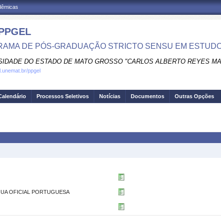
adêmicas
PPGEL
AMA DE PÓS-GRADUAÇÃO STRICTO SENSU EM ESTUDOS
SIDADE DO ESTADO DE MATO GROSSO "CARLOS ALBERTO REYES M
al.unemat.br/ppgel
Calendário
Processos Seletivos
Notícias
Documentos
Outras Opções
NGUA OFICIAL PORTUGUESA