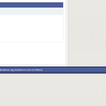
ications.sig.oraclevcn.com.srv4inst1