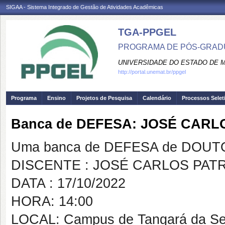
SIGAA - Sistema Integrado de Gestão de Atividades Acadêmicas
TGA-PPGEL
PROGRAMA DE PÓS-GRADU
UNIVERSIDADE DO ESTADO DE 
http://portal.unemat.br/ppgel
Programa
Ensino
Projetos de Pesquisa
Calendário
Processos Selet
Banca de DEFESA: JOSÉ CARL
Uma banca de DEFESA de DOUTOR
DISCENTE : JOSÉ CARLOS PATR
DATA : 17/10/2022
HORA: 14:00
LOCAL: Campus de Tangará da Se