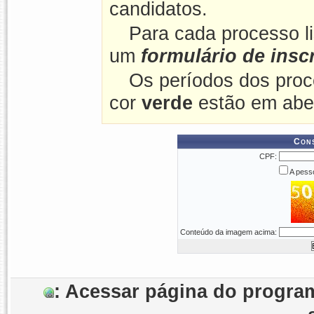
candidatos.
Para cada processo l
um
formulário de insc
Os períodos dos proc
cor
verde
estão em abe
Cons
CPF:
A pesso
Conteúdo da imagem acima:
: Acessar página do prog