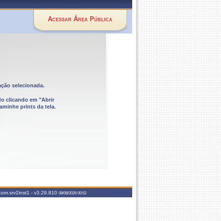
Acessar Área Pública
ação selecionada.
do clicando em "Abrir
aminhe prints da tela.
com.srv2inst1 -
v3.29.810
08/08/2026 00:52