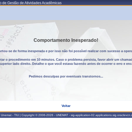
o de Gestão de Atividades Acadêmicas
Comportamento Inesperado!
tou-se de forma inesperada e por isso não foi possível realizar com sucesso a oper
utar o procedimento em 10 minutos. Caso o problema persista, favor abrir um chama
erior lado direito. Detalhe o que você estava fazendo antes de ocorrer o erro e enc
Pedimos desculpas por eventuais transtornos...
Voltar
Unemat - TIU | Copyright © 2006-2026 - UNEMAT - sig-application-02.applications.sig.oraclevcn.