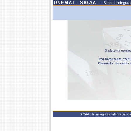
UNEMAT - SIGAA -
Sistema Integrad
O sistema compor
Por favor tente exec
Chamado" no canto sup
SIGAA | Tecnologia da Informação da 