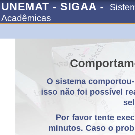
UNEMAT - SIGAA -
Siste
Acadêmicas
Comportame
O sistema comportou-
isso não foi possível r
se
Por favor tente exe
minutos. Caso o probl