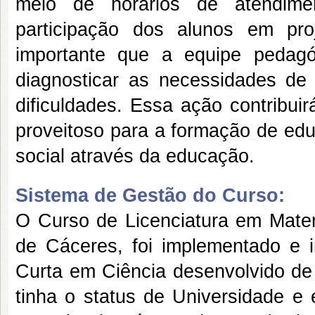
meio de horários de atendimen
participação dos alunos em pr
importante que a equipe pedag
diagnosticar as necessidades de
dificuldades. Essa ação contribu
proveitoso para a formação de edu
social através da educação.
Sistema de Gestão do Curso:
O Curso de Licenciatura em Matemática – Campus Universitário “Jane Vanini”, de Cáceres, foi implementado e implantado a partir do curso de Licenciatura Curta em Ciência desenvolvido de 1979 a 1989, época em que a UNEMAT não tinha o status de Universidade e era denominada Fundação Centro de Ensino Superior de Cáceres (FCESC), vinculada à Secretaria de Educação e Cultura do Estado de Mato Grosso (ZATTAR, 2008). Inicialmente, foram ofertados os cursos de Licenciatura Plena em Letras, habilitação em português/Inglês, e de Licenciatura de 1º Grau em Estudos Sociais, modalidade Educação Moral e Cívica. No início de 1979, foi criado o curso de Licenciatura de 1º Grau em Ciências, todos sob o regime de promoção semestral, autorizados a funcionar pela Resolução nº 61, de 21/12/1978, Conselho Estadual de Educação (CEE), em consonância com o Parecer nº 87/78, da Câmara de 3º Grau, emitido no Processo nº 160/78 do Conselho Estadual de Educação. (ZATTAR et al., 2018, p. 141 – grifos nossos). Após 11 anos do curso de licenciatura curta em Ciências, a instituição motivada pela política de formação de professores nacional, faz a proposição do Curso de Licenciatura Plena em Matemática – Campus Universitário “Jane Vanini”, de Cáceres, que teve seu primeiro concurso vestibular realizado em 20/07/90. A sua implantação foi autorizada por Decreto Presidencial de 21 de outubro de 1992, publicado no D.O.U. – seção I - de 22/10/92, tendo o primeiro reconhecimento, pelo prazo de 3 anos, concedido através da Portaria nº. 190/99 – SEDUC – MT de 13 de abril de 1999, publicada no D.O. de 19 de abril de 1999. Posteriormente, conforme portaria nº. 053/2003 – SEDUC/MT de 15 de abril de 2003, publicada no Diário Oficial do Estado em 25 de abril de 2003, o curso obteve a renovação do reconhecimento pelo prazo de mais 4 anos. No ano de 2007, teve sua renovação do reconhecimento concedida pela portaria no 076/2007 expedida pelo Conselho Estadual de Educação e publicada no Diário Oficial do dia 23/03/2007 no 24.559. No mesmo ano, a resolução n° 018/2007 – CONEPE aprovou a reestruturação do Projeto Político Pedagógico do Curso, que perdurou pelo prazo de 5 anos. A matriz curricular do Curso de Licenciatura em Matemática em 2008 foi adequada em conformidade com as orientações contidas na Instrução Normativa nº 001/2008/1-PROEG e a Resolução nº 001/2008-CONEPE, que dispunham, dentre outras coisas, que as matrizes curriculares não deveriam ultrapassar 110% da carga horária mínima estabelecida pelo Conselho Nacional de Educação, na Resolução CNE/CP no 02 de 19/02/2002. Esta matriz foi referendada por meio da resolução nº 061/2008 – AD REFERENDUM publicada em 04/09/2008, e, posteriormente, homologada e aprovada no Conselho de Ensino Pesquisa e Extensão pela Resolução CONEPE nº 136/2008. Em 2012, o curso de Licenciatura em Matemática foi avaliado pela Comissão designada pela Secretaria de Ciência e Tecnologia para obter a renovação do reconhecimento do Curso que foi posteriormente concedida pela Portaria n° 012/2012 expedida pelo Conselho Estadual de Educação e publicada no Diário Oficial nº 25.820 do dia 11/06/2012, pelo período compreendido de 24/03/2012 a 23/03/2017. No ano de 2017, foi publicada a renovação do reconhecimento do Curso de Licenciatura em Matemática, oferecido no Campus Universitário “Jane Vanini” - UNEMAT/Cáceres-MT, por 4 anos, a partir de 24/03/2017 - concedida pela Portaria nº 016/2017 – GAB/CEE-MT e publicada no Diário Oficial do dia 18/04/2017 nº 27.003, página 24. No mesmo ano, após a eleição da nova coordenação do curso de Licenciatura em Matemática, realizou-se uma série de reuniões com os corpos docente e discente do curso, com o objetivo de escutar as principais reivindicações para melhoria da qualidade da formação do professor de Matemática. Dentre as muitas solicitações discutidas, ficou evidente a urgente necessidade de se proceder ações imediatas para serem implantadas no semestre letivo 2018/1. O atual PPC da Licenciatura em Matemática de Cáceres, que surgiu dessas discussões, foi aprovado através da Resolução nº 009/2018 – CONEPE. Mesmo com as adequações curriculares implantadas em 2018, o Curso de Licenciatura em Matemática continuou a oferecer, semestralmente, 40 vagas para ingresso através do SISU, nos primeiros períodos letivos de cada ano e através de vestibular nos segu