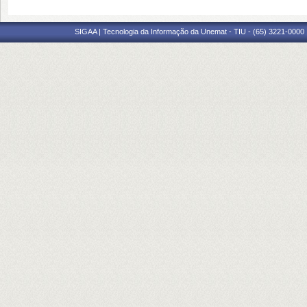
SIGAA | Tecnologia da Informação da Unemat - TIU - (65) 3221-0000 |