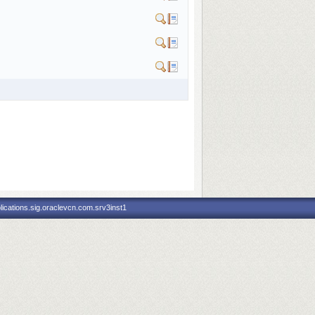
ications.sig.oraclevcn.com.srv3inst1