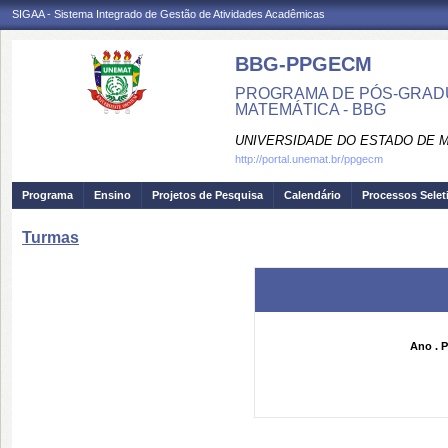
SIGAA - Sistema Integrado de Gestão de Atividades Acadêmicas
BBG-PPGECM
PROGRAMA DE PÓS-GRADU
MATEMÁTICA - BBG
UNIVERSIDADE DO ESTADO DE 
http://portal.unemat.br/ppgecm
Programa
Ensino
Projetos de Pesquisa
Calendário
Processos Selet
Turmas
Ano . P