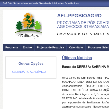
SIGAA - Sistema Integrado de Gestão de Atividades Acadêmicas
AFL-PPGBIOAGRO
PROGRAMA DE PÓS-GRADU
AGROECOSSISTEMAS AMAZ
UNIVERSIDADE DO ESTADO DE 
Programa
Ensino
Projetos de Pesquisa
Calendário
Processos Selet
Últimas Notícias
Outras Opções
Banca de DEFESA: SABRINA
· CALENDÁRIO ACADÊMICO
Uma banca de DEFESA de MESTRADO 
MACHADO DELA JUSTINA CARDOSO 
videoconferência TÍTULO: FER
COMO ESTRATÉGIA PARA ADUBAÇÃO 
de aviário, Reciclagem de P, Exportaçã
78 RESUMO: A baixa eficiência da adu
por importação de fertilizantes fos
alternativas sustentáveis. Nesse context