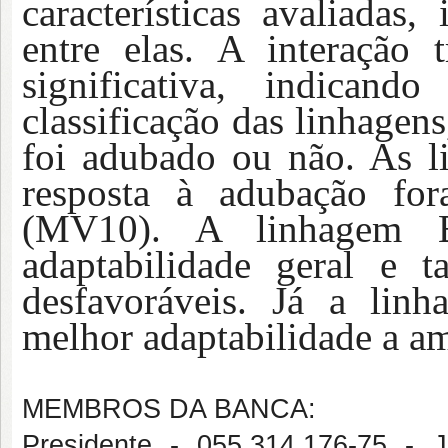
características
avaliadas
, 
entre elas. A interação
significativa,
indicand
classificação das linhagen
foi adubado ou não. As l
resposta à adubação 
(MV10). A linhagem 
adaptabilidade geral e 
desfavoráveis. Já a lin
melhor adaptabilidade a am
MEMBROS DA BANCA:
Presidente - 055.314.176-7