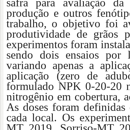
safra para avaliação da 
produção
e outros fenóti
trabalho
,
o objetivo foi a
produtividade de grãos
p
experimentos
foram
instal
sendo
dois ensaios por l
variando apenas a aplica
aplicação (zero de adu
formulado NPK 0-20-20 n
nitrogênio em cobertura, a
As doses
foram
definidas 
cada local.
Os experimen
MT 2019, Sorriso-MT 2