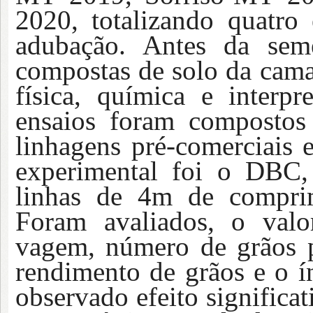
2020, totalizando quatr
adubação
.
An
tes da se
compostas de solo da cama
física, química e interpr
ensaios
foram
compostos 
linhagens pré-comerciais
experimental
foi o
DBC, c
linhas de
4
m de comprim
Foram
avaliados,
o
valor
vagem, número de grãos
rendimento de grãos e
o
í
observado efeito significa