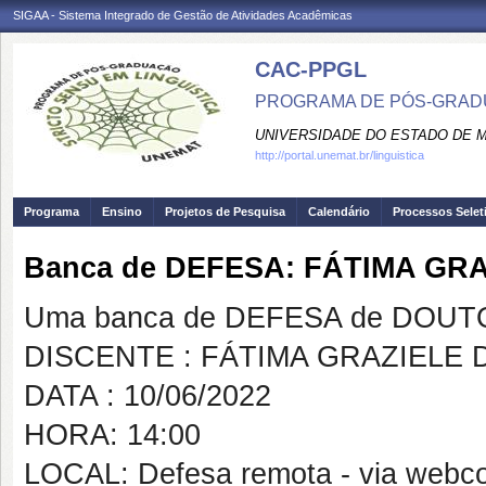
SIGAA - Sistema Integrado de Gestão de Atividades Acadêmicas
CAC-PPGL
PROGRAMA DE PÓS-GRADU
UNIVERSIDADE DO ESTADO DE 
http://portal.unemat.br/linguistica
Programa
Ensino
Projetos de Pesquisa
Calendário
Processos Selet
Banca de DEFESA: FÁTIMA GR
Uma banca de DEFESA de DOUTOR
DISCENTE : FÁTIMA GRAZIELE
DATA : 10/06/2022
HORA: 14:00
LOCAL: Defesa remota - via webco