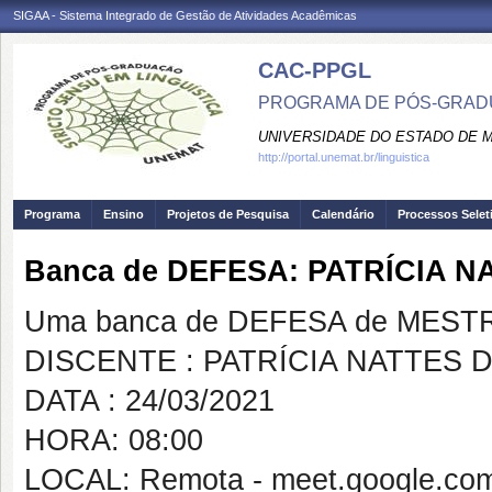
SIGAA - Sistema Integrado de Gestão de Atividades Acadêmicas
CAC-PPGL
PROGRAMA DE PÓS-GRADU
UNIVERSIDADE DO ESTADO DE 
http://portal.unemat.br/linguistica
Programa
Ensino
Projetos de Pesquisa
Calendário
Processos Selet
Banca de DEFESA: PATRÍCIA 
Uma banca de DEFESA de MESTRAD
DISCENTE : PATRÍCIA NATTES
DATA : 24/03/2021
HORA: 08:00
LOCAL: Remota - meet.google.co