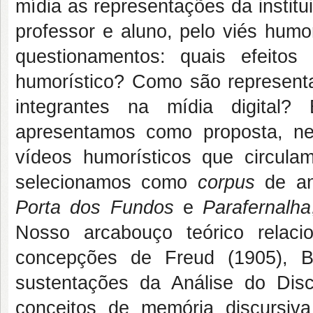
mídia as representações da institu
professor e aluno, pelo viés humor
questionamentos: quais efeitos
humorístico? Como são representad
integrantes na mídia digital
apresentamos como proposta, nes
vídeos humorísticos que circul
selecionamos como
corpus
de an
Porta dos Fundos
e
Parafernalha
Nosso arcabouço teórico relaci
concepções de Freud (1905), B
sustentações da Análise do Dis
conceitos de memória discursiva