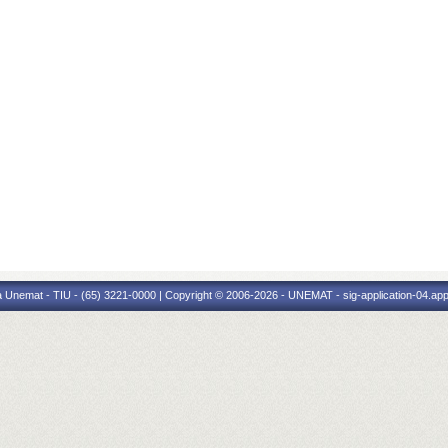
 Unemat - TIU - (65) 3221-0000 | Copyright © 2006-2026 - UNEMAT - sig-application-04.appl