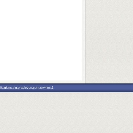
ications.sig.oraclevcn.com.srv4inst1