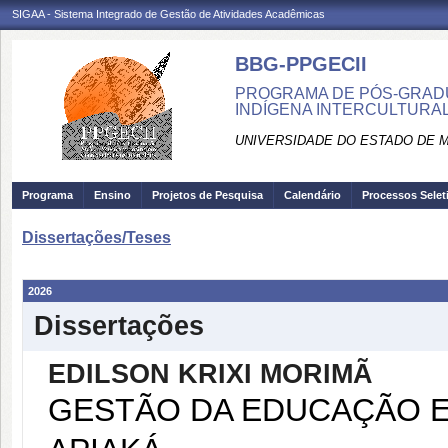
SIGAA - Sistema Integrado de Gestão de Atividades Acadêmicas
BBG-PPGECII
PROGRAMA DE PÓS-GRAD
INDÍGENA INTERCULTURAL
UNIVERSIDADE DO ESTADO DE 
Programa
Ensino
Projetos de Pesquisa
Calendário
Processos Selet
Dissertações/Teses
2026
Dissertações
EDILSON KRIXI MORIMÃ
GESTÃO DA EDUCAÇÃO E
APIAKÁ