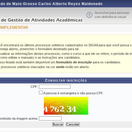
ado de Mato Grosso Carlos Alberto Reyes Maldonado
Acessível para pessoas
com deficiência visual
 COMPLEMENTAR
cê encontrará os últimos processos seletivos cadastrados no SIGAA para que você possa co
steja aberto, preencher o formulário destinado para tal .
sualizar as informações destes processos, como o curso a que ele se refere, o período de in
como editais e manuais) e as instruções aos candidatos.
sso listado está também disponível um
formulário de inscrição
para os candidatos.
 processos seletivos marcados na cor
verde
estão em aberto.
Consultar inscrições
CPF:
A pessoa é estrangeira e não possui CPF.
onteúdo da imagem acima: