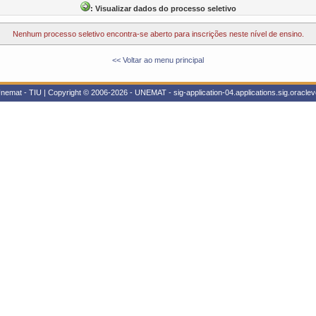
: Visualizar dados do processo seletivo
Nenhum processo seletivo encontra-se aberto para inscrições neste nível de ensino.
<< Voltar ao menu principal
nemat - TIU | Copyright © 2006-2026 - UNEMAT - sig-application-04.applications.sig.oracle