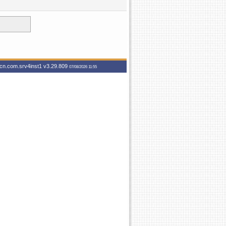
vcn.com.srv4inst1
v3.29.809
07/08/2026 11:55