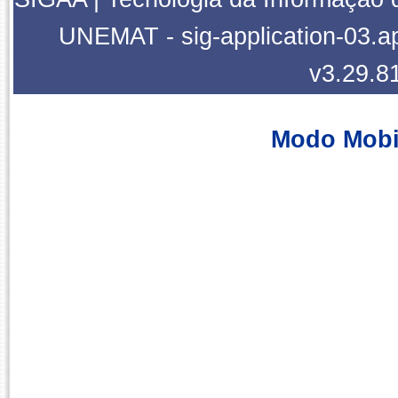
UNEMAT - sig-application-03.ap
v3.29.8
Modo Mobi