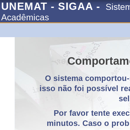
UNEMAT - SIGAA -
Siste
Acadêmicas
Comportame
O sistema comportou-
isso não foi possível r
se
Por favor tente exe
minutos. Caso o probl